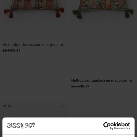
Multicolour tuinkussen met grachtenpanden
22.99
18.39
Multicolour tuinkussen met bloemenprint
22.99
18.39
-20%