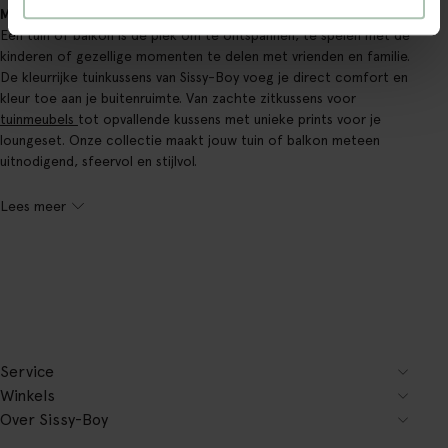
Maak je tuin comfortabel en stijlvol met Sissy-Boy tuinkussens
Een tuin of balkon is dé plek om te ontspannen, te spelen met de
kinderen of gezellige momenten te delen met vrienden en familie.
De kleurrijke tuinkussens van Sissy-Boy voeg je direct comfort en
kleur toe aan je buitenruimte. Van zachte zitkussens voor
tuinmeubels
tot opvallende kussens met unieke prints voor je
loungeset. Onze collectie maakt jouw tuin of balkon meteen
uitnodigend, sfeervol en stijlvol.
Lees meer
Service
Winkels
Over Sissy-Boy