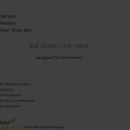
Service
Winkels
Over Sissy-Boy
BLIJF DICHTBIJ, OOK ONLINE
Instagram
TikTok
Pinterest
© 2026 Sissy-Boy
Colofon
Privacybeleid
Cookies en veiligheid
Accessibility
|
9.5
10940 beoordelingen