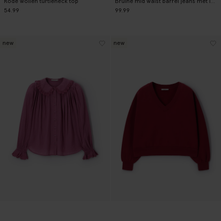
Rode wollen turtleneck top
Bruine mid waist barrel jeans met leopard print
54.99
99.99
new
new