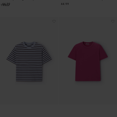
44.99
44.99
1
kleur