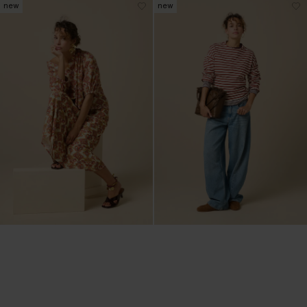
new
new