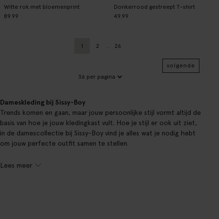
Witte rok met bloemenprint
Donkerrood gestreept T-shirt
89.99
49.99
1
2
...
26
Huidige pagina
Vorige
Pagina
volgende
Dameskleding bij Sissy-Boy
Trends komen en gaan, maar jouw persoonlijke stijl vormt altijd de
basis van hoe je jouw kledingkast vult. Hoe je stijl er ook uit ziet,
in de damescollectie bij Sissy-Boy vind je alles wat je nodig hebt
om jouw perfecte outfit samen te stellen.
Lees meer