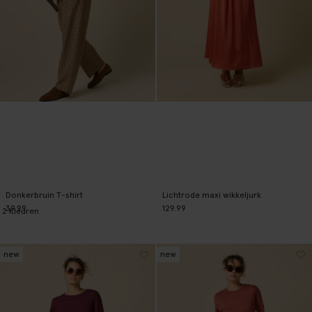
Donkerbruin T-shirt
Lichtrode maxi wikkeljurk
39.99
129.99
2
Kleuren
new
new