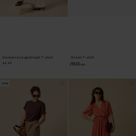
Donkerrood gestreept T-shirt
Groen T-shirt
44.99
39.99
2
Kleuren
new