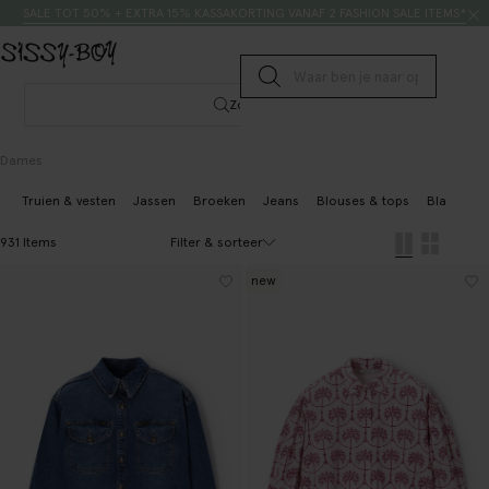
Doorgaan naar artikel
Zoeken
SALE TOT 50% + EXTRA 15% KASSAKORTING VANAF 2 FASHION SALE ITEMS*
Submit search
Zoeken
Dames
Truien & vesten
Jassen
Broeken
Jeans
Blouses & tops
Blazers & 
Filter & sorteer
931 Items
new