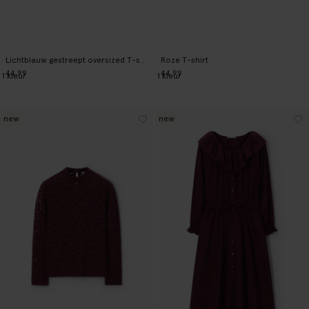
Lichtblauw gestreept oversized T-shirt
Roze T-shirt
44.99
44.99
1
kleur
1
kleur
new
new