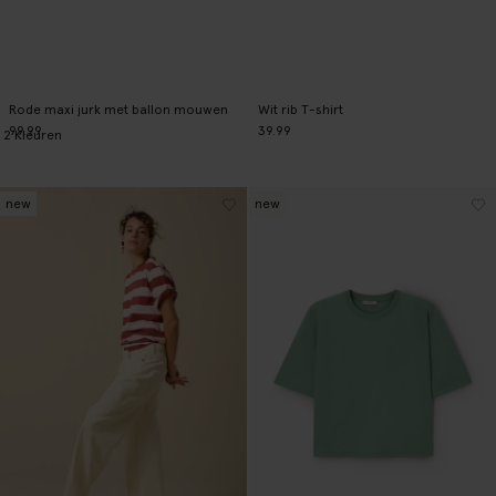
Rode maxi jurk met ballon mouwen
Wit rib T-shirt
99.99
39.99
2
Kleuren
new
new