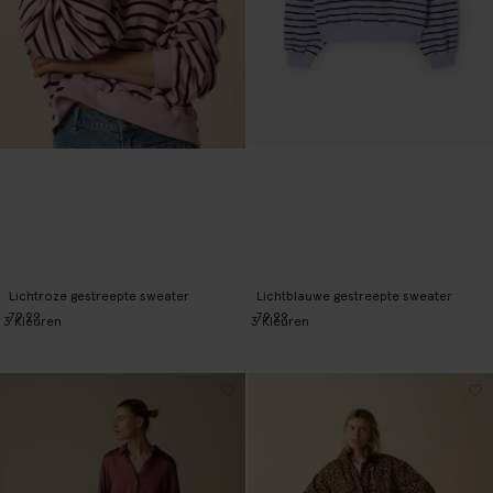
Lichtroze gestreepte sweater
Lichtblauwe gestreepte sweater
79.99
79.99
3
Kleuren
3
Kleuren