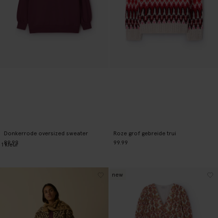
Donkerrode oversized sweater
Roze grof gebreide trui
89.99
99.99
1
kleur
new