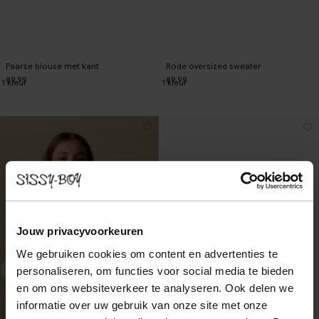
Paarse blouse met kant
Rode oversized sweater
89.99
89.99
1
kleur
1
kleur
Jouw privacyvoorkeuren
We gebruiken cookies om content en advertenties te
personaliseren, om functies voor social media te bieden
en om ons websiteverkeer te analyseren. Ook delen we
informatie over uw gebruik van onze site met onze