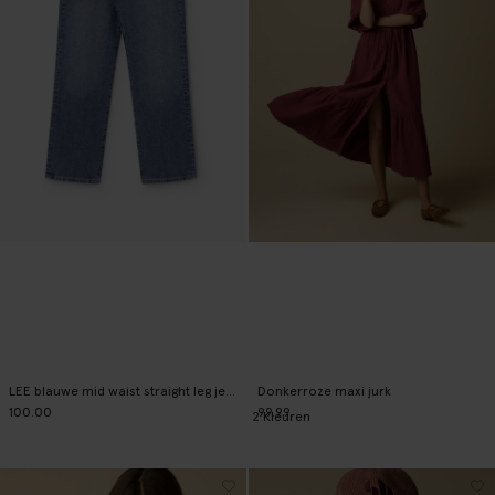
LEE blauwe mid waist straight leg jeans
Donkerroze maxi jurk
100.00
99.99
2
Kleuren