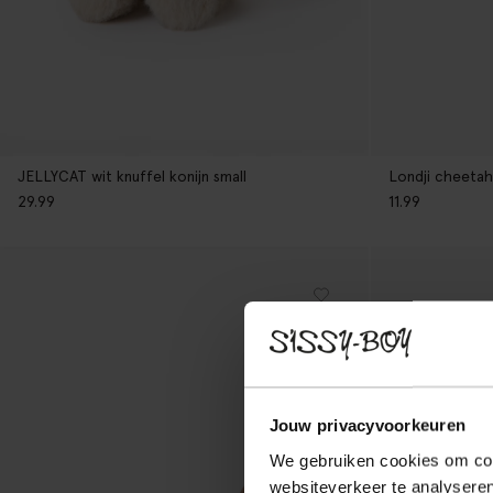
JELLYCAT wit knuffel konijn small
Londji cheetah
29.99
11.99
Jouw privacyvoorkeuren
We gebruiken cookies om cont
websiteverkeer te analyseren