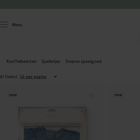
Doorgaan naar artikel
Menu
Homeland
Knuffelbeesten
Spelletjes
Diverse speelgoed
61 Items
new
new