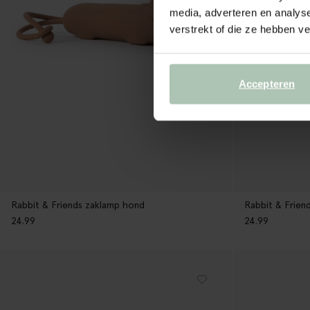
media, adverteren en analys
verstrekt of die ze hebben v
Accepteren
Rabbit & Friends zaklamp hond
Rabbit & Frien
24.99
24.99