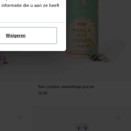
nformatie die u aan ze heeft
Weigeren
Rex London wereldmap puzzel
12.99