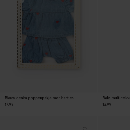
Blauw denim poppenpakje met hartjes
Balvi multicolo
17.99
13.99