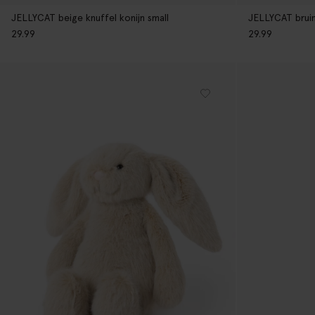
JELLYCAT beige knuffel konijn small
JELLYCAT bruin 
29.99
29.99