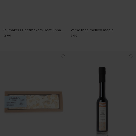
Raijmakers Heetmakers Heat Enhancer hot sauce
Verse thee mellow maple
10.99
7.99