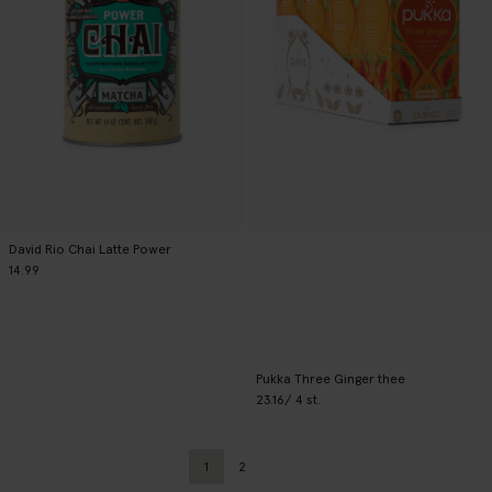
David Rio Chai Latte Power
14.99
Pukka Three Ginger thee
23.16
/ 4 st.
1
2
Huidige pagina
Vorige