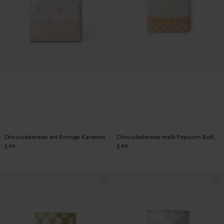
Chocoladereep wit Romige Karamel
Chocoladereep melk Popcorn Butterscotch
3.99
3.99