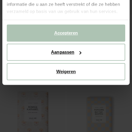
informatie die u aan ze heeft verstrekt of die ze hebben
verzameld op basis van uw gebruik van hun services.
Accepteren
Aanpassen
Chocoladereep puur Karamel Zeezout
Chocoladereep puur Hazelnoot Pistache
3.99
3.99
Weigeren