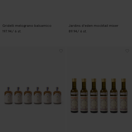
Gridelli melograno balsamico
Jardins d'eden mocktail mixer
197.94
/ 6 st.
89.94
/ 6 st.