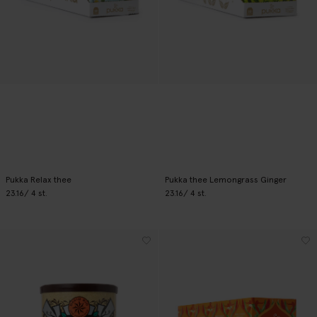
Pukka Relax thee
Pukka thee Lemongrass Ginger
23.16
/ 4 st.
23.16
/ 4 st.