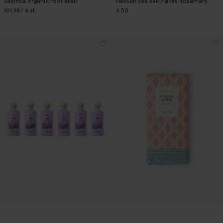
Sapinca organic root elixir
Falksalt sea salt flakes Rosemary
101.94
/ 6 st.
4.50