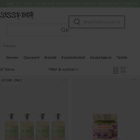
Doorgaan naar artikel
Zoeken
SALE TOT 50% + EXTRA 15% KASSAKORTING VANAF 2 FASHION SALE ITEMS*
Submit search
Zoeken
Keuken
Servies
Glaswerk
Bestek
Keukentextiel
Keukengerei
Tafelkleden
Filter & sorteer
37 Items
STORE ONLY