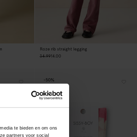
en
Roze rib straight legging
34.99
14.00
-50%
 media te bieden en om ons
ze partners voor social