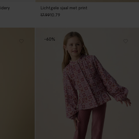
idery
Lichtgele sjaal met print
17.99
10.79
-60%