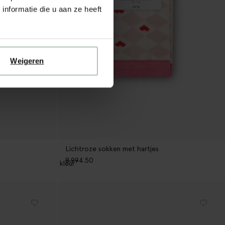
nformatie die u aan ze heeft
Weigeren
Lichtroze sokken met hartjes
8.99
4.50
1
kleur