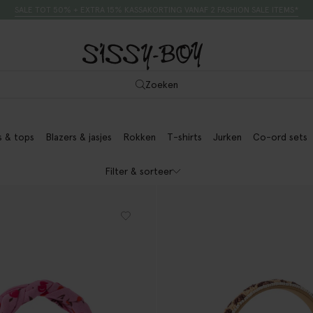
SALE TOT 50% + EXTRA 15% KASSAKORTING VANAF 2 FASHION SALE ITEMS*
Zoeken
s & tops
Blazers & jasjes
Rokken
T-shirts
Jurken
Co-ord sets
Filter & sorteer