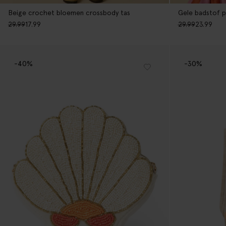
Beige crochet bloemen crossbody tas
Gele badstof 
29.99
17.99
29.99
23.99
-40%
-30%