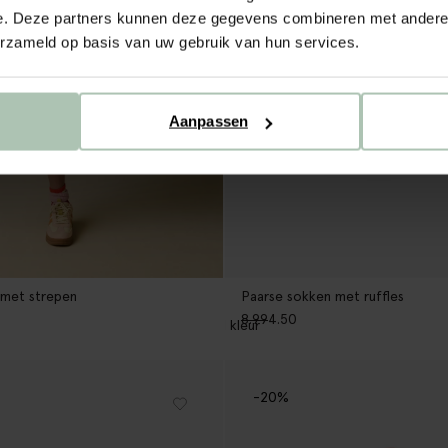
e. Deze partners kunnen deze gegevens combineren met andere i
erzameld op basis van uw gebruik van hun services.
Aanpassen
 met strepen
Paarse sokken met ruffles
8.99
4.50
1
kleur
-20%