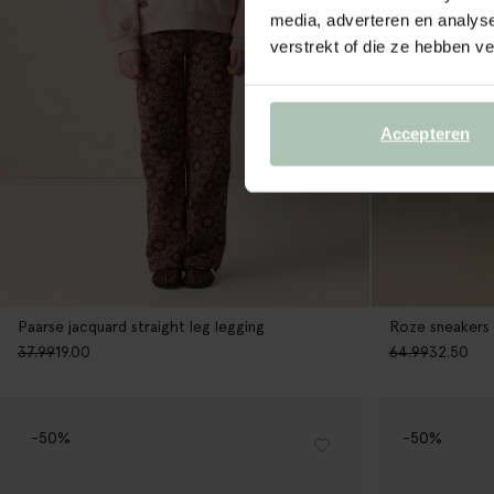
media, adverteren en analys
verstrekt of die ze hebben v
Accepteren
Paarse jacquard straight leg legging
Roze sneakers
37.99
19.00
64.99
32.50
-50%
-50%