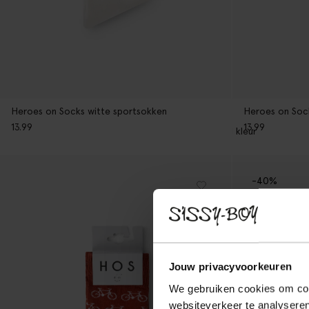
Heroes on Socks witte sportsokken
Heroes on Sock
13.99
13.99
1
kleur
-40%
Jouw privacyvoorkeuren
We gebruiken cookies om cont
websiteverkeer te analyseren