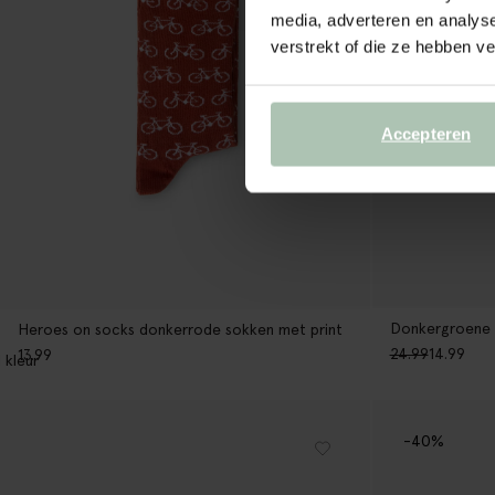
media, adverteren en analys
verstrekt of die ze hebben v
Accepteren
Donkergroene 
Heroes on socks donkerrode sokken met print
24.99
14.99
13.99
1
kleur
-40%