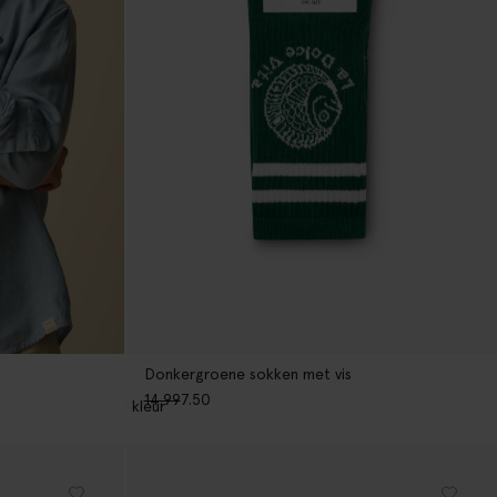
Donkergroene sokken met vis
14.99
7.50
1
kleur