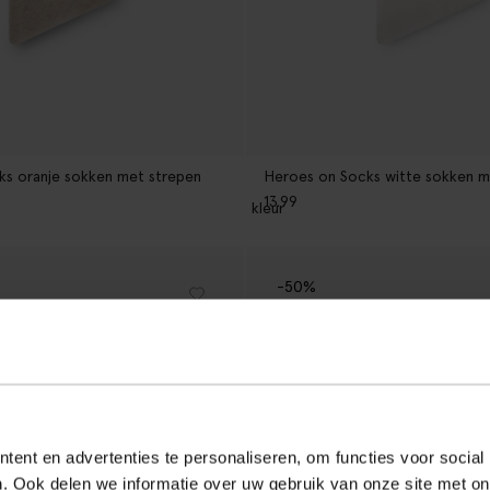
s oranje sokken met strepen
Heroes on Socks witte sokken m
13.99
1
kleur
-50%
ent en advertenties te personaliseren, om functies voor social
. Ook delen we informatie over uw gebruik van onze site met on