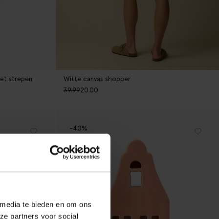
et strepen
Witte canvas shopper
39.99
20.00
-40%
 media te bieden en om ons
ze partners voor social