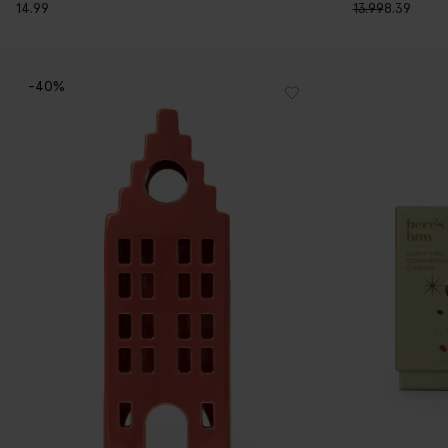
14.99
13.99
8.39
-40%