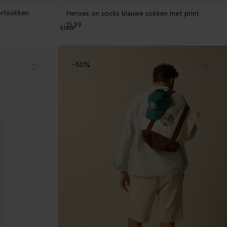
ortsokken
Heroes on socks blauwe sokken met print
13.99
1
kleur
-50%