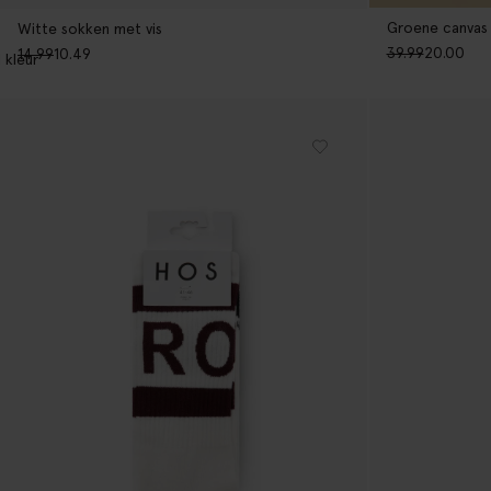
Groene canvas
Witte sokken met vis
39.99
20.00
14.99
10.49
1
kleur