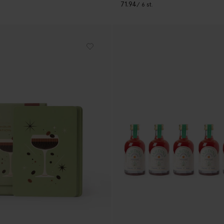
71.94
/ 6 st.