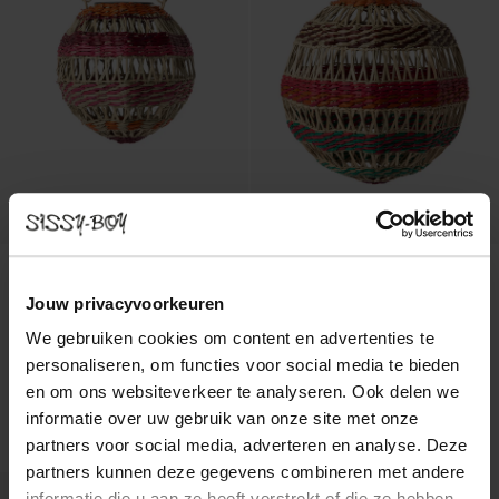
Jouw privacyvoorkeuren
We gebruiken cookies om content en advertenties te
personaliseren, om functies voor social media te bieden
en om ons websiteverkeer te analyseren. Ook delen we
Multicolour lampion small
Multicolour lampion medium
27.99
22.39
34.99
27.99
informatie over uw gebruik van onze site met onze
partners voor social media, adverteren en analyse. Deze
partners kunnen deze gegevens combineren met andere
informatie die u aan ze heeft verstrekt of die ze hebben