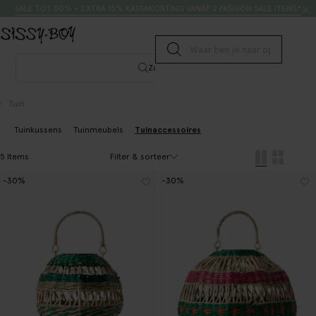
Doorgaan naar artikel
Zoeken
SALE TOT 50% + EXTRA 15% KASSAKORTING VANAF 2 FASHION SALE ITEMS*
Submit search
Zoeken
Tuin
Tuinkussens
Tuinmeubels
Tuinaccessoires
Filter & sorteer
5 Items
-30%
-30%