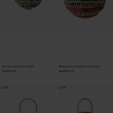
Groene lampion small
Multicolour lampion medium
27.99
19.59
34.99
24.49
-20%
-20%