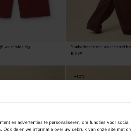
h waist wide leg
Donkerbruine mid waist barrel b
109.99
-40%
ent en advertenties te personaliseren, om functies voor social
. Ook delen we informatie over uw gebruik van onze site met on