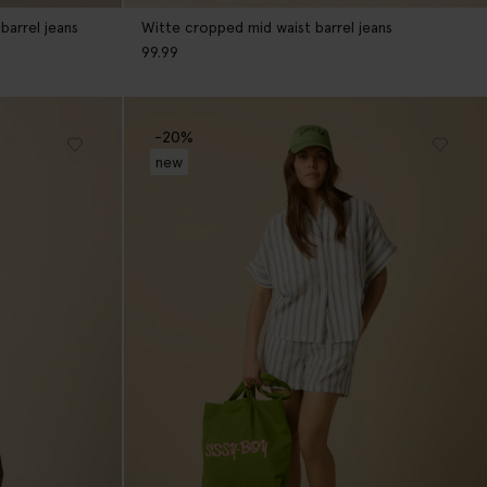
barrel jeans
Witte cropped mid waist barrel jeans
99.99
-20%
new