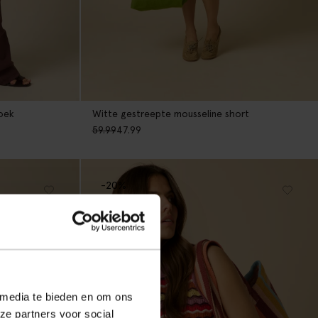
roek
Witte gestreepte mousseline short
59.99
47.99
-20%
 media te bieden en om ons
ze partners voor social