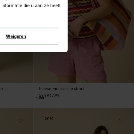
nformatie die u aan ze heeft
Weigeren
ek
Paarse mousseline short
59.99
47.99
1
kleur
-20%