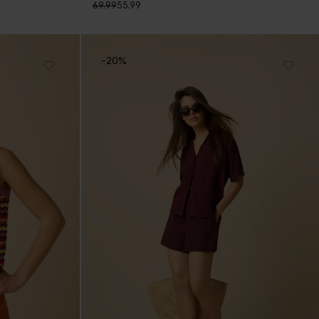
69.99
55.99
-20%