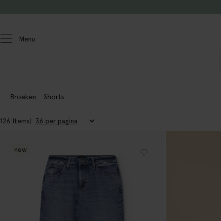
Doorgaan naar artikel
Menu
Dames
Broeken
Shorts
126 Items
new