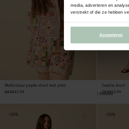
media, adverteren en analys
verstrekt of die ze hebben v
Accepteren
Multicolour poplin short met print
Zwarte short
59.99
47.99
79.99
63.99
2
Kleuren
-20%
-20%