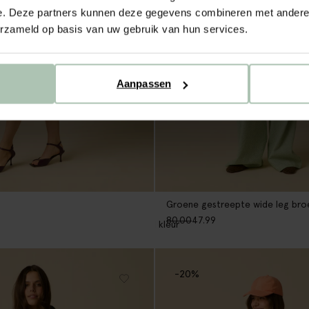
e. Deze partners kunnen deze gegevens combineren met andere i
erzameld op basis van uw gebruik van hun services.
Aanpassen
Groene gestreepte wide leg bro
80.00
47.99
1
kleur
-20%