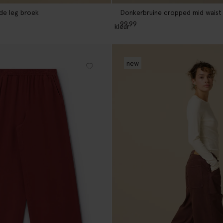
de leg broek
Donkerbruine cropped mid waist 
99.99
1
kleur
new