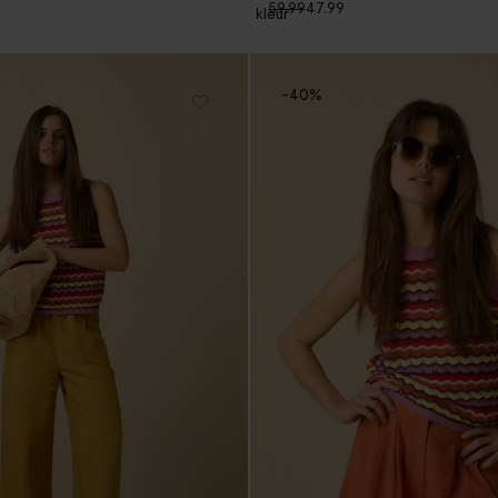
59.99
47.99
1
kleur
-40%