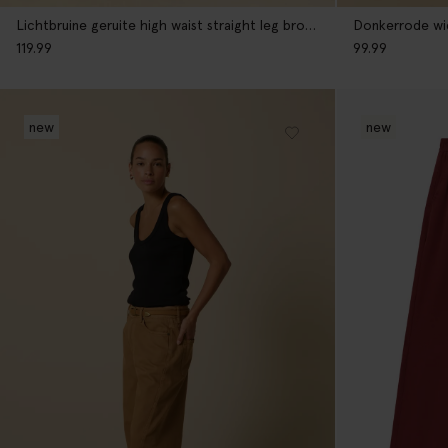
Lichtbruine geruite high waist straight leg broek
Donkerrode wi
119.99
99.99
new
new