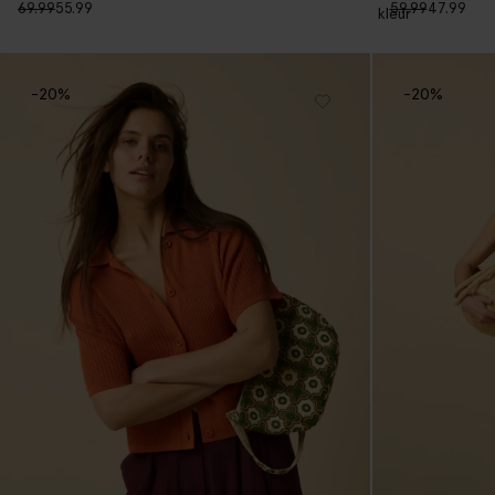
69.99
55.99
59.99
47.99
1
kleur
-20%
-20%