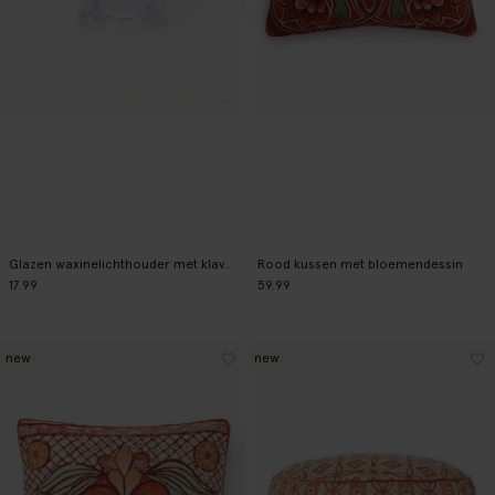
Glazen waxinelichthouder met klavertje vier
Rood kussen met bloemendessin
17.99
59.99
new
new