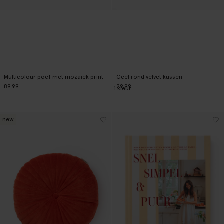
Multicolour poef met mozaïek print
Geel rond velvet kussen
89.99
29.99
1
kleur
new