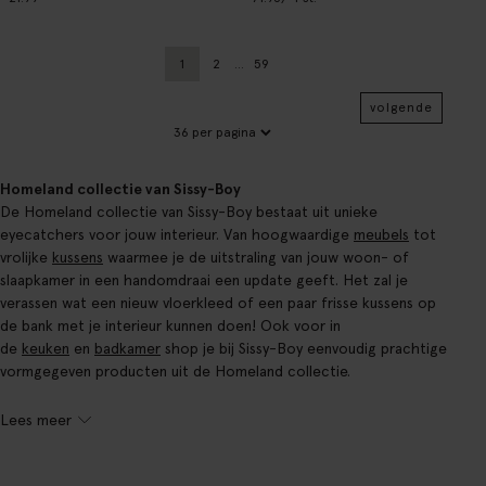
1
2
...
59
Huidige pagina
Vorige
Pagina
volgende
Homeland collectie van Sissy-Boy
De Homeland collectie van Sissy-Boy bestaat uit unieke
eyecatchers voor jouw interieur. Van hoogwaardige
meubels
tot
vrolijke
kussens
waarmee je de uitstraling van jouw woon- of
slaapkamer in een handomdraai een update geeft. Het zal je
verassen wat een nieuw vloerkleed of een paar frisse kussens op
de bank met je interieur kunnen doen! Ook voor in
de
keuken
en
badkamer
shop je bij Sissy-Boy eenvoudig prachtige
vormgegeven producten uit de Homeland collectie.
Lees meer