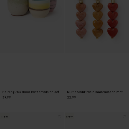
HKliving 70s deco koffiemokken set
Multicolour resin kaasmessen met hartjes
39.99
22.99
new
new