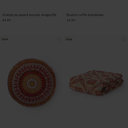
Oranje jacquard kussen dragonfly
Bruine ruffle kandelaar
49.99
29.99
new
new