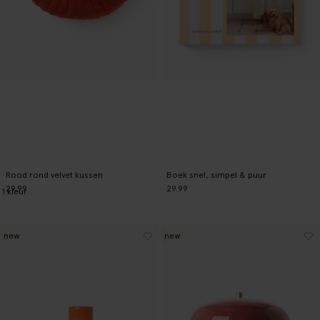
Rood rond velvet kussen
Boek snel, simpel & puur
29.99
29.99
1
kleur
new
new