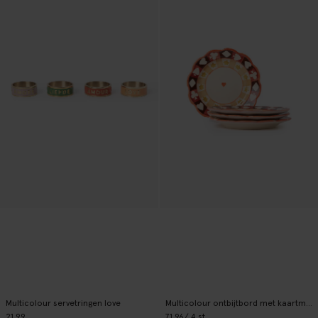
Multicolour servetringen love
Multicolour ontbijtbord met kaartmotief
21.99
71.96
/ 4 st.