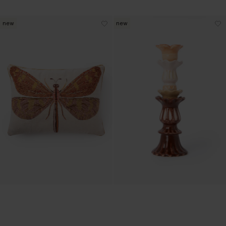
new
new