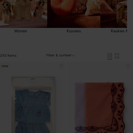
Wonen
Kussens
Keuken & T
Filter & sorteer
2113 Items
new