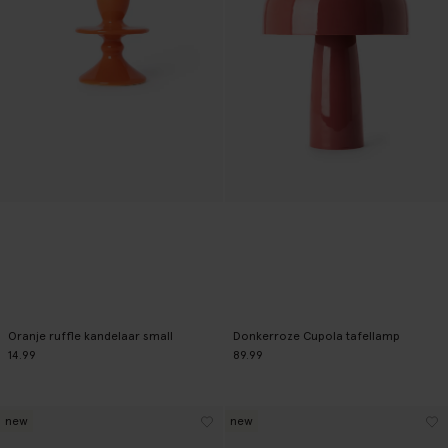
Oranje ruffle kandelaar small
Donkerroze Cupola tafellamp
14.99
89.99
new
new