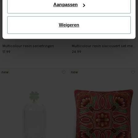
Aanpassen
Weigeren
Multicolour resin servetringen
Multicolour resin slacouvert set met hart
17.99
24.99
new
new