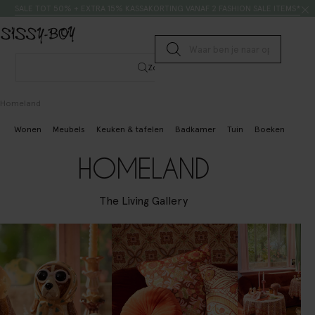
Doorgaan naar artikel
Zoeken
SALE TOT 50% + EXTRA 15% KASSAKORTING VANAF 2 FASHION SALE ITEMS*
Submit search
Zoeken
Homeland
Wonen
Meubels
Keuken & tafelen
Badkamer
Tuin
Boeken & schri
HOMELAND
The Living Gallery