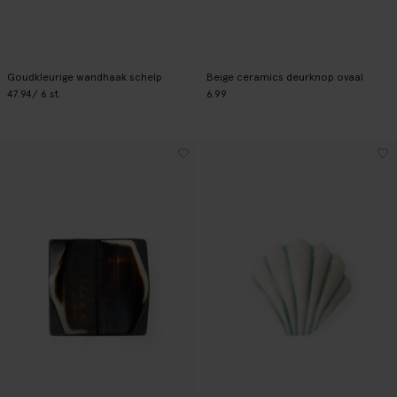
Goudkleurige wandhaak schelp
Beige ceramics deurknop ovaal
47.94
/ 6 st.
6.99