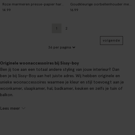
Roze marmeren presse-papier hart small
Goudkleurige oorbellenhouder met hart
14.99
16.99
1
2
Huidige pagina
Vorige
volgende
Originele woonaccessoires bij Sissy-boy
Ben jij toe aan een totaal andere styling van jouw interieur? Dan
ben je bij Sissy-Boy aan het juiste adres. Wij hebben originele en
unieke woonaccessoires waarmee je kleur en stijl toevoegt aan je
woonkamer, slaapkamer, hal, badkamer, keuken en zelfs je tuin of
balkon.
Lees meer