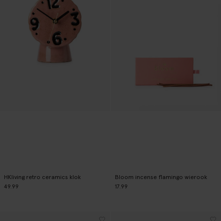
HKliving retro ceramics klok
Bloom incense flamingo wierook
49.99
17.99