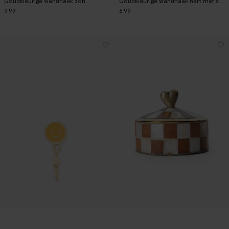
Goudkleurige wandhaak zon
Goudkleurige wandhaak hart met smiley
9.99
6.99