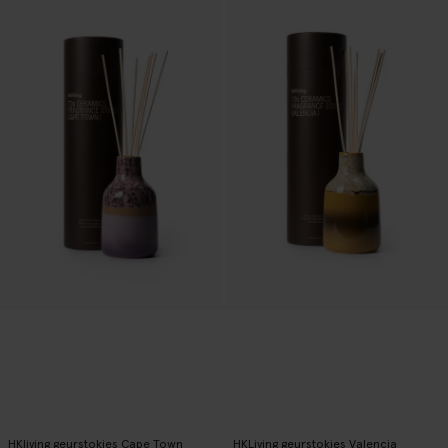
HKliving geurstokjes Cape Town
HKLiving geurstokjes Valencia