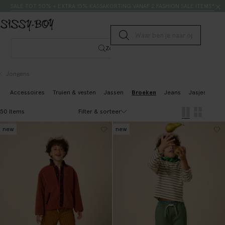
Doorgaan naar artikel
Zoeken
SALE TOT 50% + EXTRA 15% KASSAKORTING VANAF 2 FASHION SALE ITEMS*
Submit search
Zoeken
Jongens
Accessoires
Truien & vesten
Jassen
Broeken
Jeans
Jasjes & gile
Filter & sorteer
50 Items
new
new