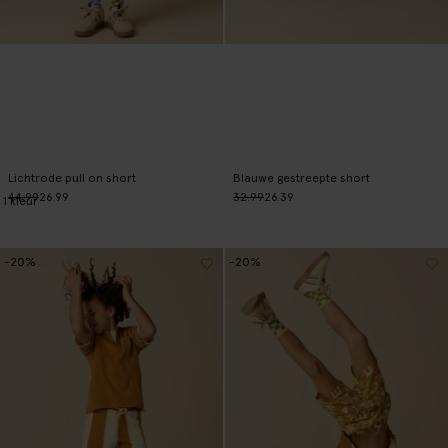
Lichtrode pull on short
Blauwe gestreepte short
44.99
26.99
32.99
26.39
1
kleur
-20%
-20%