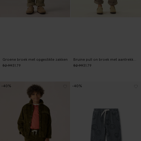
Groene broek met opgestikte zakken
Bruine pull on broek met aantrekkoorden
52.99
31.79
52.99
31.79
-40%
-40%