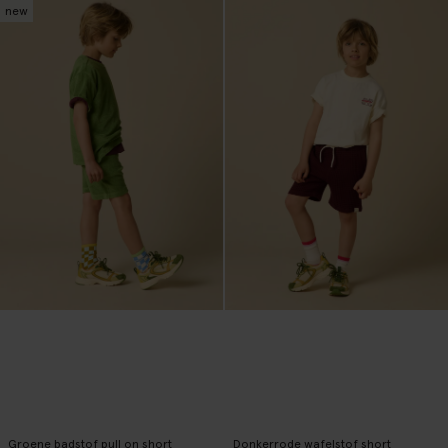
new
Groene badstof pull on short
Donkerrode wafelstof short