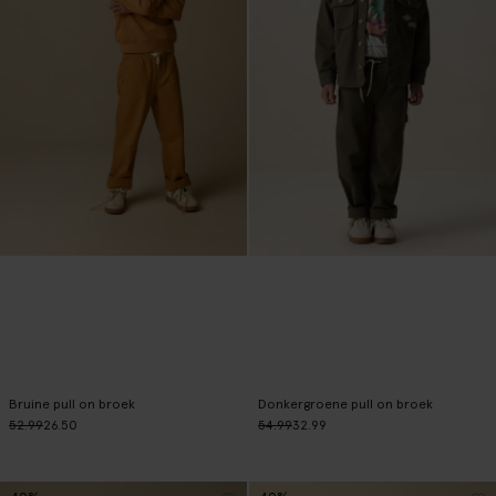
Bruine pull on broek
Donkergroene pull on broek
52.99
26.50
54.99
32.99