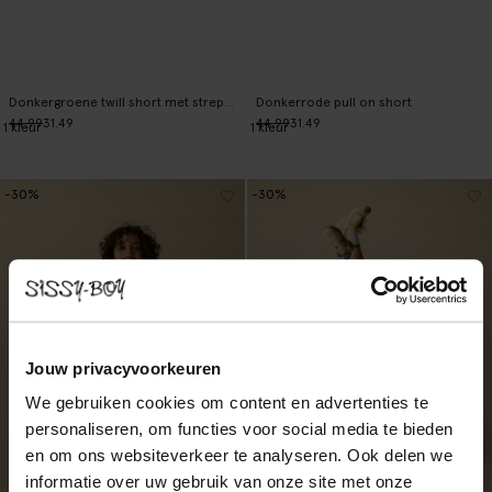
Donkergroene twill short met strepen
Donkerrode pull on short
44.99
31.49
44.99
31.49
1
kleur
1
kleur
-30%
-30%
Jouw privacyvoorkeuren
We gebruiken cookies om content en advertenties te
personaliseren, om functies voor social media te bieden
en om ons websiteverkeer te analyseren. Ook delen we
informatie over uw gebruik van onze site met onze