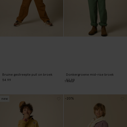
Bruine gestreepte pull on broek
Donkergroene mid-rise broek
54.99
52.99
1
kleur
-20%
new