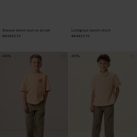
Blauwe denim pull on broek
Lichtgrijze denim short
59.99
35.99
49.99
29.99
-40%
-40%