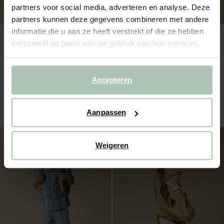
partners voor social media, adverteren en analyse. Deze
partners kunnen deze gegevens combineren met andere
informatie die u aan ze heeft verstrekt of die ze hebben
verzameld op basis van uw gebruik van hun services.
Accepteren
Lichtgroene pull on short
Blauwe sweat short
47.99
33.59
39.99
27.99
Aanpassen
-20%
-50%
Weigeren