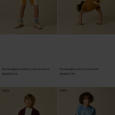
Donkergele badstof pull on short
Donkergele short met print
29.99
23.99
29.99
23.99
-30%
-40%