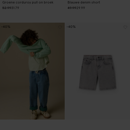
Groene corduroy pull on broek
Blauwe denim short
52.99
31.79
49.99
29.99
-40%
-40%