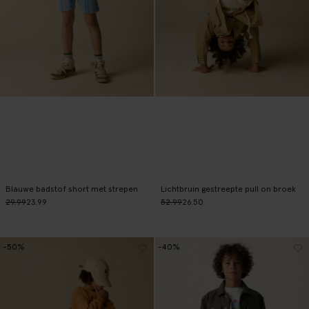
Blauwe badstof short met strepen
Lichtbruin gestreepte pull on broek
29.99
23.99
52.99
26.50
-50%
-40%