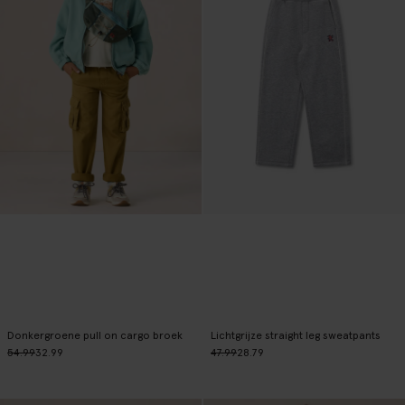
Donkergroene pull on cargo broek
Lichtgrijze straight leg sweatpants
54.99
32.99
47.99
28.79