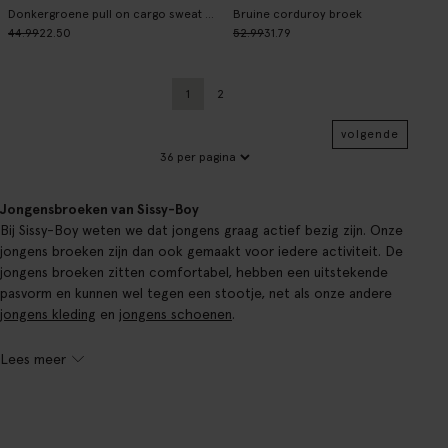
Donkergroene pull on cargo sweat pants
Bruine corduroy broek
44.99
22.50
52.99
31.79
1
2
Huidige pagina
Vorige
volgende
Jongensbroeken van Sissy-Boy
Bij Sissy-Boy weten we dat jongens graag actief bezig zijn. Onze
jongens broeken zijn dan ook gemaakt voor iedere activiteit. De
jongens broeken zitten comfortabel, hebben een uitstekende
pasvorm en kunnen wel tegen een stootje, net als onze andere
jongens kleding
en
jongens schoenen
.
Lees meer