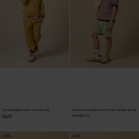
Donkergele mid-rise broek
Groene sweat short met smiley print
52.99
39.99
31.99
1
kleur
-20%
-20%