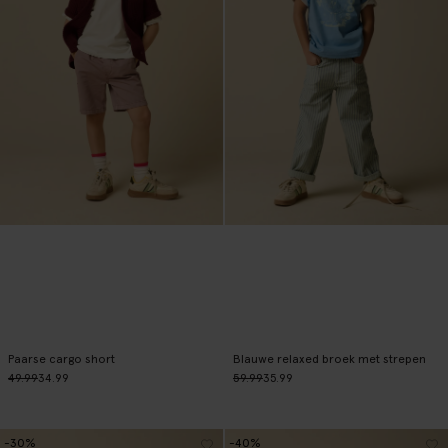
Paarse cargo short
Blauwe relaxed broek met strepen
49.99
34.99
59.99
35.99
-30%
-40%