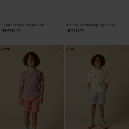
Donkeroranje sweat short
Lichtbruine herringbone short
34.99
20.99
47.99
28.79
-40%
-20%