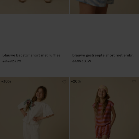
Blauwe badstof short met ruffles
Blauwe gestreepte short met embroidery
29.99
23.99
37.99
30.39
-30%
-20%