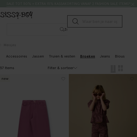
Doorgaan naar artikel
Zoeken
SALE TOT 50% + EXTRA 15% KASSAKORTING VANAF 2 FASHION SALE ITEMS*
Submit search
Zoeken
Meisjes
Accessoires
Jassen
Truien & vesten
Broeken
Jeans
Blouses & t
Filter & sorteer
57 Items
new