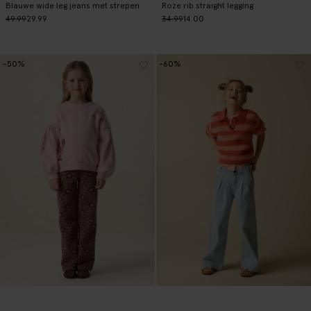
Blauwe wide leg jeans met strepen
Roze rib straight legging
49.99
29.99
34.99
14.00
-50%
-60%