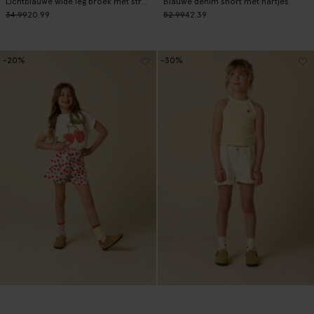
Lichtblauwe wide leg broek met strepen
Blauwe denim short met hartjes
34.99
20.99
52.99
42.39
-20%
-30%