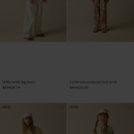
Witte wide leg jeans
Lichtroze jumpsuit met print
47.99
28.79
49.99
25.00
-40%
-30%