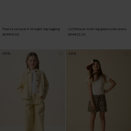
Paarse jacquard straight leg legging
Lichtblauw wide leg geplooide jeans
37.99
19.00
57.99
23.20
-50%
-20%