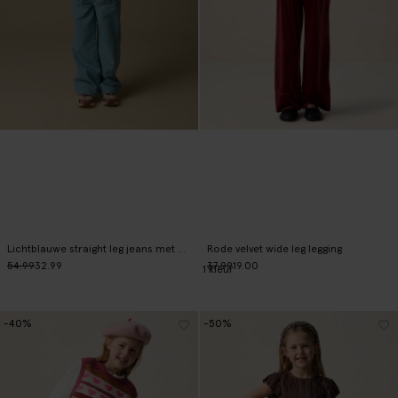
Lichtblauwe straight leg jeans met opgestikte zakken
Rode velvet wide leg legging
54.99
32.99
37.99
19.00
1
kleur
-40%
-50%