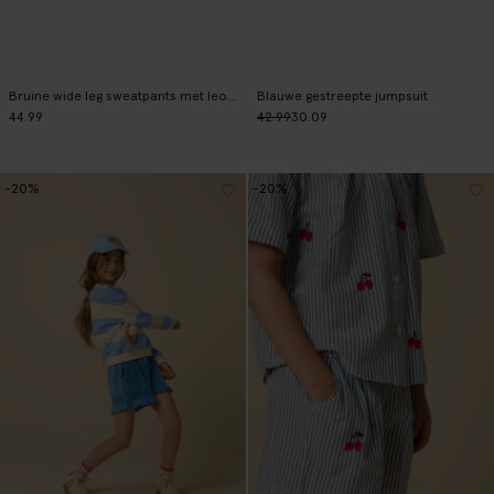
Bruine wide leg sweatpants met leopard print
Blauwe gestreepte jumpsuit
44.99
42.99
30.09
-20%
-20%