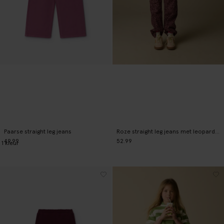
Paarse straight leg jeans
Roze straight leg jeans met leopard print
49.99
52.99
1
kleur