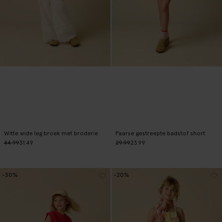
Witte wide leg broek met broderie
Paarse gestreepte badstof short
44.99
31.49
29.99
23.99
-30%
-20%