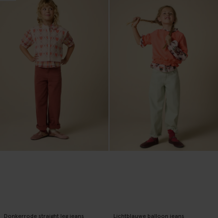
Donkerrode straight leg jeans
Lichtblauwe balloon jeans