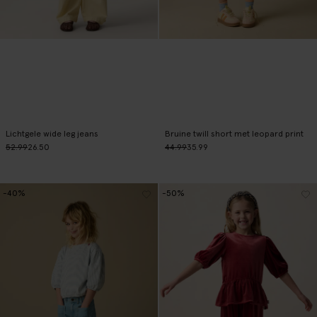
Lichtgele wide leg jeans
Bruine twill short met leopard print
52.99
26.50
44.99
35.99
-40%
-50%