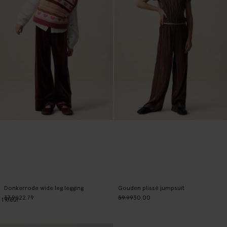
Donkerrode wide leg legging
Gouden plissé jumpsuit
37.99
22.79
59.99
30.00
1
kleur