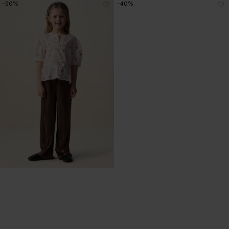
-50%
-40%