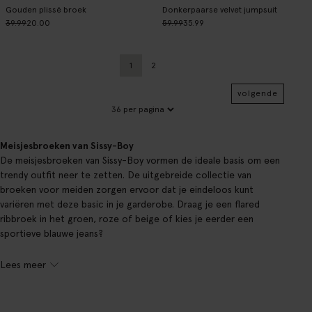
Gouden plissé broek
Donkerpaarse velvet jumpsuit
39.99
20.00
59.99
35.99
1
2
Huidige pagina
Vorige
volgende
Meisjesbroeken van Sissy-Boy
De meisjesbroeken van Sissy-Boy vormen de ideale basis om een
trendy outfit neer te zetten. De uitgebreide collectie van
broeken voor meiden zorgen ervoor dat je eindeloos kunt
variëren met deze basic in je garderobe. Draag je een flared
ribbroek in het groen, roze of beige of kies je eerder een
sportieve blauwe jeans?
Lees meer