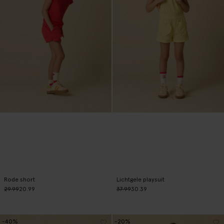
Rode short
Lichtgele playsuit
29.99
20.99
37.99
30.39
-40%
-20%