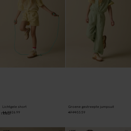
Lichtgele short
Groene gestreepte jumpsuit
44.99
26.99
47.99
33.59
1
kleur