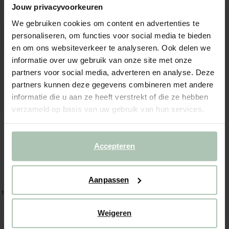
Jouw privacyvoorkeuren
We gebruiken cookies om content en advertenties te
personaliseren, om functies voor social media te bieden
en om ons websiteverkeer te analyseren. Ook delen we
informatie over uw gebruik van onze site met onze
partners voor social media, adverteren en analyse. Deze
partners kunnen deze gegevens combineren met andere
informatie die u aan ze heeft verstrekt of die ze hebben
verzameld op basis van uw gebruik van hun services.
Accepteren
Aanpassen
Veja witte suède sneakers
180.00
108.00
1
kleur
Weigeren