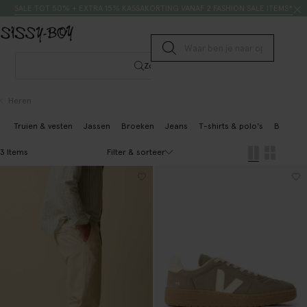
Doorgaan naar artikel
Zoeken
SALE TOT 50% + EXTRA 15% KASSAKORTING VANAF 2 FASHION SALE ITEMS*
Submit search
Zoeken
Heren
Truien & vesten
Jassen
Broeken
Jeans
T-shirts & polo's
Blazers 
Filter & sorteer
3 Items