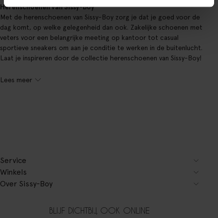
Herenschoenen van Sissy-Boy
Met de herenschoenen van Sissy-Boy zorg je dat je goed voor de
dag komt, op welke gelegenheid dan ook. Zakelijke schoenen met
veters voor een belangrijke meeting op kantoor tot casual
sportieve sneakers om aan je conditie te werken in de buitenlucht.
Laat je inspireren door de collectie herenschoenen van Sissy-Boy!
Lees meer
Service
Winkels
Over Sissy-Boy
BLIJF DICHTBIJ, OOK ONLINE