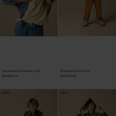
Blauw denim bomber jack
Bruine pull on broek
80.00
47.99
52.99
26.50
-60%
-40%