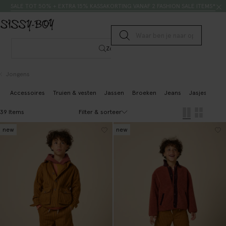
Doorgaan naar artikel
Zoeken
SALE TOT 50% + EXTRA 15% KASSAKORTING VANAF 2 FASHION SALE ITEMS*
Submit search
Zoeken
Jongens
Accessoires
Truien & vesten
Jassen
Broeken
Jeans
Jasjes & gile
Filter & sorteer
39 Items
new
new