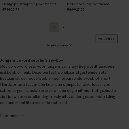
Lichtgrijze straight leg sweatpants
Bruin corduroy overhemd
47.99
28.79
54.99
27.50
1
2
Huidige pagina
Vorige
volgende
Jongens co-ord sets bij Sissy-Boy
Met de co-ord sets voor jongens van Sissy-Boy wordt aankleden
makkelijk én leuk. Deze perfect op elkaar afgestemde sets
bestaan uit een bovenstuk en een bijpassende
broek
of short.
Hierdoor ontstaat in één keer een complete look. Ideaal voor
schooldagen, speelafspraken of een dagje uit met het gezin. Zo
ziet jouw zoon er elke dag trendy uit, zonder gedoe met styling
en zonder outfitstress in de ochtend.
Lees meer