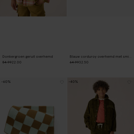
Donkergroen geruit overhemd
Blauw corduroy overhemd met smileys
54.99
22.00
64.99
32.50
-60%
-40%