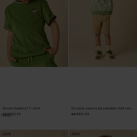
Groen badstof T-shirt
Groene oversized sweater met smiley print
29.99
23.99
44.99
31.49
1
kleur
-20%
-30%