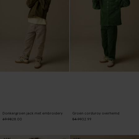
Donkergroen jack met embroidery
Groen corduroy overhemd
69.98
28.00
54.99
32.99