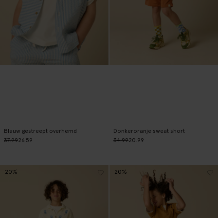
Blauw gestreept overhemd
Donkeroranje sweat short
37.99
26.59
34.99
20.99
-20%
-20%