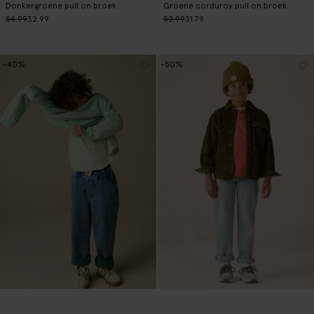
Donkergroene pull on broek
Groene corduroy pull on broek
54.99
32.99
52.99
31.79
-40%
-50%