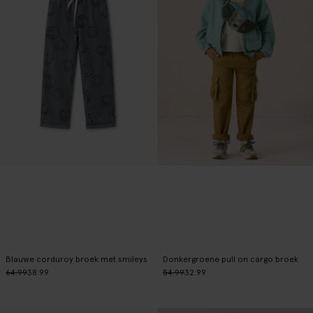
Blauwe corduroy broek met smileys
Donkergroene pull on cargo broek
64.99
38.99
54.99
32.99