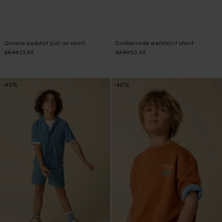
Groene badstof pull on short
Donkerrode wafelstof short
29.99
23.99
37.99
30.39
-40%
-40%