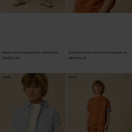
Blauw denim gestreept overhemd
Donkeroranje oversized sweater met artwork
39.99
23.99
44.99
26.99
-30%
-40%