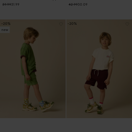
39.99
31.99
42.99
30.09
-20%
-20%
new