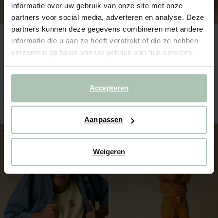
informatie over uw gebruik van onze site met onze
partners voor social media, adverteren en analyse. Deze
partners kunnen deze gegevens combineren met andere
informatie die u aan ze heeft verstrekt of die ze hebben
verzameld op basis van uw gebruik van hun services.
Accepteren
Lichtbruin gestreepte pull on broek
Bruine sweater met embroidery
52.99
26.50
52.99
26.50
1
kleur
Aanpassen
-40%
-50%
Weigeren