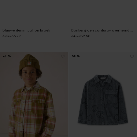
Blauwe denim pull on broek
Donkergroen corduroy overhemd met smileys
59.99
35.99
64.99
32.50
-60%
-50%