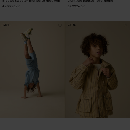
Blauwe sweater met korte mouwen
Lichtgele badstof overhemd
42.99
25.79
37.99
26.59
-30%
-60%