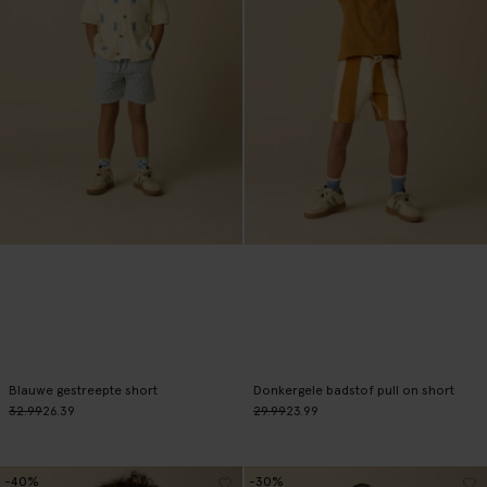
Blauwe gestreepte short
Donkergele badstof pull on short
32.99
26.39
29.99
23.99
-40%
-30%