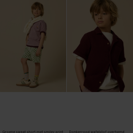
Groene sweat short met smiley print
Donkerrood wafelstof overhemd