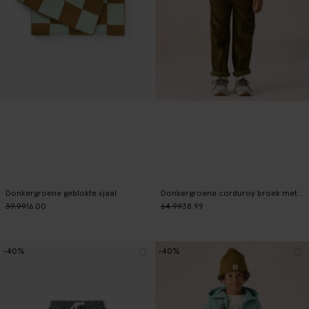
Donkergroene geblokte sjaal
Donkergroene corduroy broek met smileys
39.99
16.00
64.99
38.99
-40%
-40%