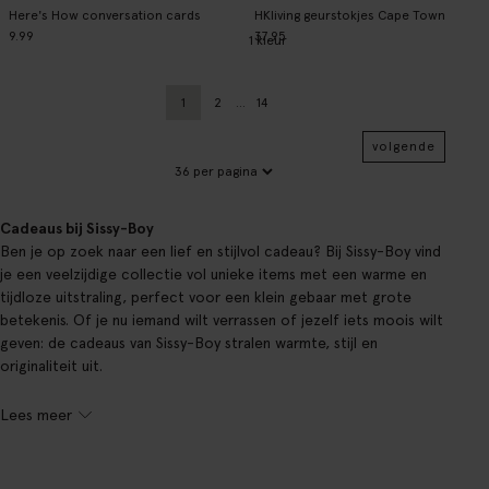
Here's How conversation cards
HKliving geurstokjes Cape Town
9.99
37.95
1
kleur
1
2
...
14
Huidige pagina
Vorige
Pagina
volgende
Cadeaus bij Sissy-Boy
Ben je op zoek naar een lief en stijlvol cadeau? Bij Sissy-Boy vind
je een veelzijdige collectie vol unieke items met een warme en
tijdloze uitstraling, perfect voor een klein gebaar met grote
betekenis. Of je nu iemand wilt verrassen of jezelf iets moois wilt
geven: de cadeaus van Sissy-Boy stralen warmte, stijl en
originaliteit uit.
Lees meer