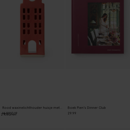
Rood waxinelichthouder huisje met trapgevel
Boek Pien's Dinner Club
16.99
10.19
29.99
2
Kleuren