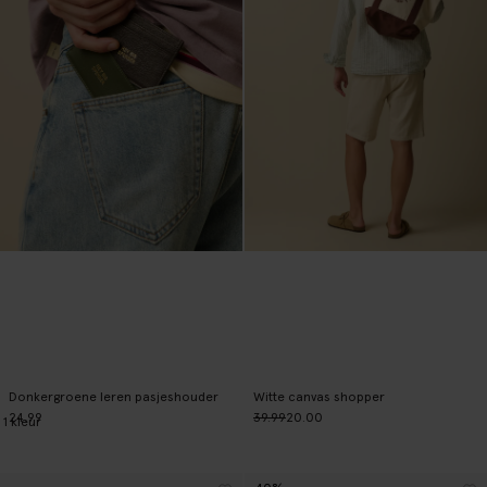
Donkergroene leren pasjeshouder
Witte canvas shopper
24.99
39.99
20.00
1
kleur