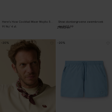
Here's How Cocktail Mixer Mojito 500 ml
Shiwi donkergroene zwembroek
91.96
/ 4 st.
44.99
35.99
2
Kleuren
-20%
-20%