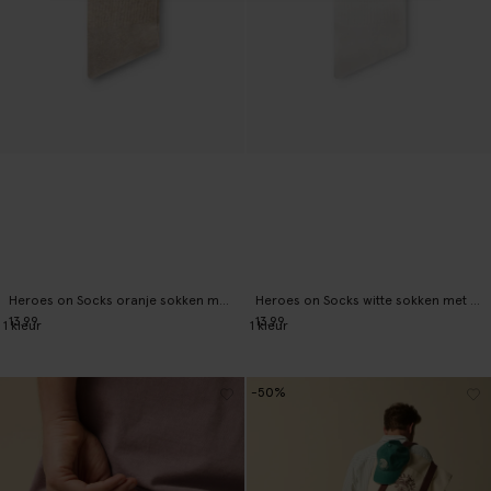
Heroes on Socks oranje sokken met strepen
Heroes on Socks witte sokken met strepen
13.99
13.99
1
kleur
1
kleur
-50%