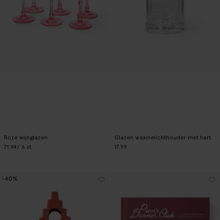
Roze wijnglazen
Glazen waxinelichthouder met hart
71.94
/ 6 st.
17.99
-40%