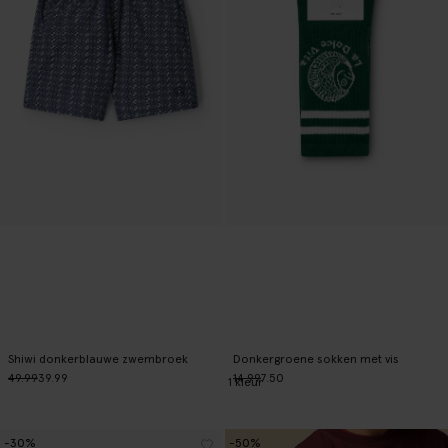
Shiwi donkerblauwe zwembroek
Donkergroene sokken met vis
49.99
39.99
14.99
7.50
1
kleur
-30%
-50%