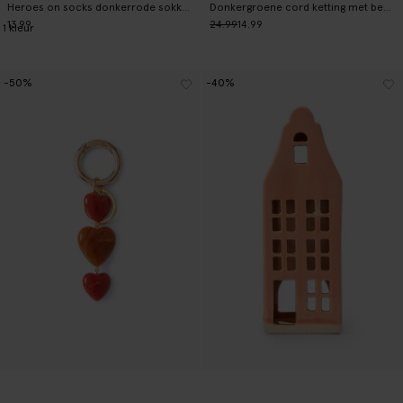
Heroes on socks donkerrode sokken met print
Donkergroene cord ketting met bedels
13.99
24.99
14.99
1
kleur
-50%
-40%