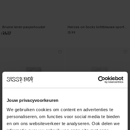
Bruine leren pasjeshouder
Heroes on Socks lichtblauwe sportsokken
24.99
15.99
1
kleur
Jouw privacyvoorkeuren
We gebruiken cookies om content en advertenties te
personaliseren, om functies voor social media te bieden
en om ons websiteverkeer te analyseren. Ook delen we