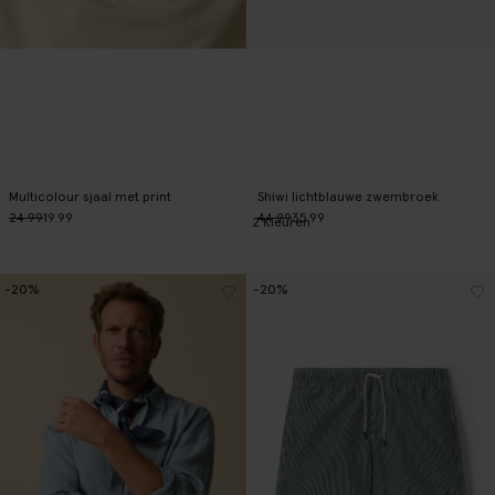
Multicolour sjaal met print
Shiwi lichtblauwe zwembroek
24.99
19.99
44.99
35.99
2
Kleuren
-20%
-20%