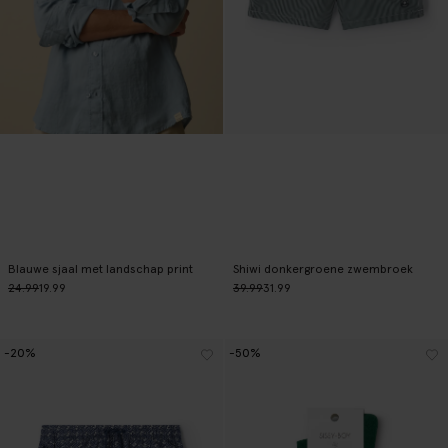
Blauwe sjaal met landschap print
Shiwi donkergroene zwembroek
24.99
19.99
39.99
31.99
-20%
-50%