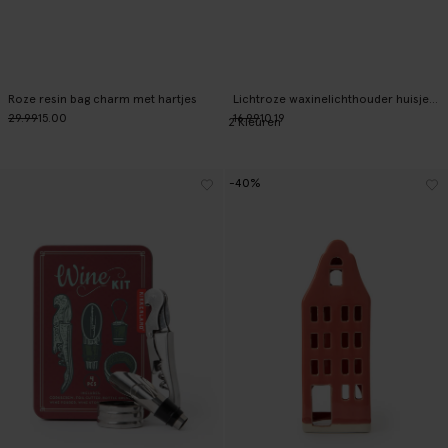
Roze resin bag charm met hartjes
Lichtroze waxinelichthouder huisje met klokgevel
29.99
15.00
16.99
10.19
2
Kleuren
-40%