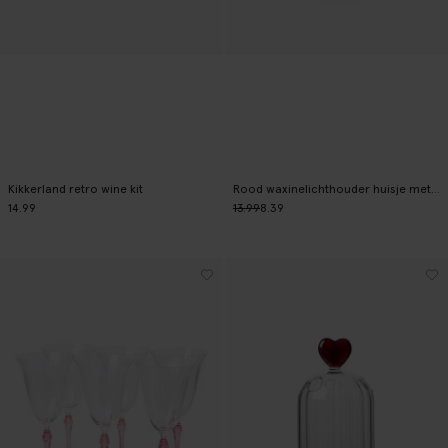
Kikkerland retro wine kit
Rood waxinelichthouder huisje met klokgevel
14.99
13.99
8.39