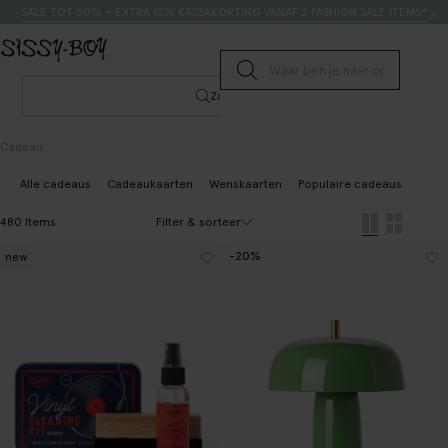
Doorgaan naar artikel
Zoeken
SALE TOT 50% + EXTRA 15% KASSAKORTING VANAF 2 FASHION SALE ITEMS*
Submit search
Zoeken
Cadeau
Alle cadeaus
Cadeaukaarten
Wenskaarten
Populaire cadeaus
Cade
Filter & sorteer
480 Items
-20%
new