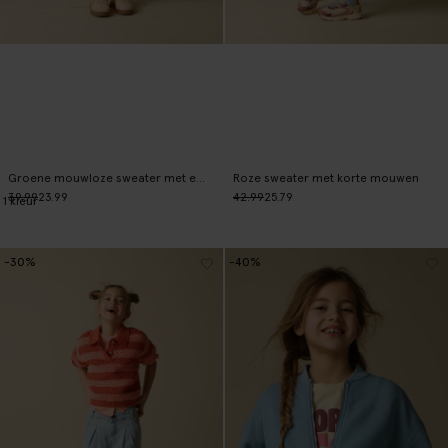
Groene mouwloze sweater met embroidery
Roze sweater met korte mouwen
39.99
23.99
42.99
25.79
1
kleur
-30%
-40%