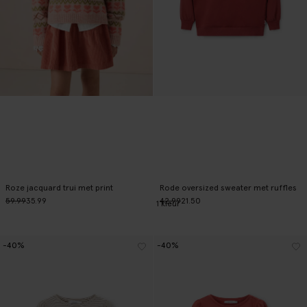
Roze jacquard trui met print
Rode oversized sweater met ruffles
59.99
35.99
42.99
21.50
1
kleur
-40%
-40%