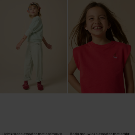
Lichtgroene sweater met pofmouwen
Rode mouwloze sweater met embroidery