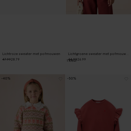
Lichtroze sweater met pofmouwen
Lichtgroene sweater met pofmouwen
47.99
28.79
44.99
26.99
1
kleur
-40%
-50%