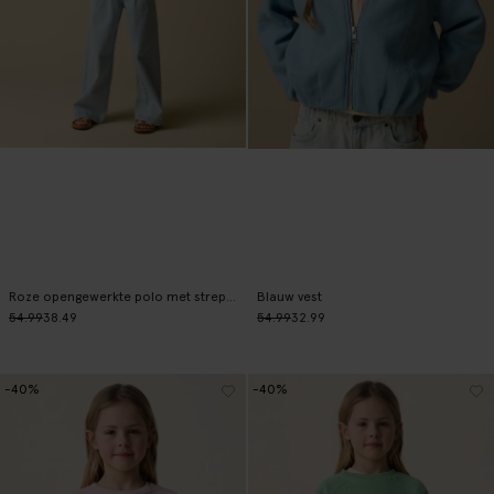
Roze opengewerkte polo met strepen
Blauw vest
54.99
38.49
54.99
32.99
-40%
-40%