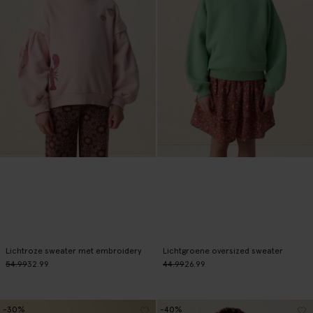
Lichtroze sweater met embroidery
Lichtgroene oversized sweater
54.99
32.99
44.99
26.99
-30%
-40%