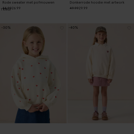
Rode sweater met pofmouwen
Donkerrode hoodie met artwork
44.99
26.99
49.99
29.99
1
kleur
-30%
-40%