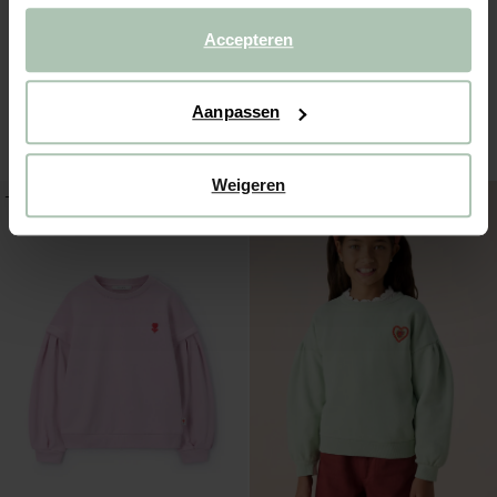
Accepteren
Witte fluffy spencer
Paars jacquard vest met print
Aanpassen
49.99
29.99
59.99
35.99
Weigeren
-40%
-40%