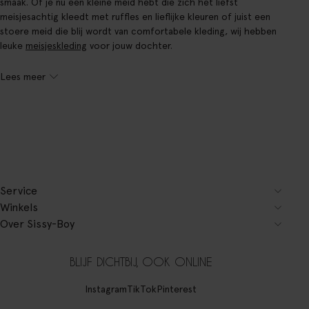
smaak. Of je nu een kleine meid hebt die zich het liefst
meisjesachtig kleedt met ruffles en lieflijke kleuren of juist een
stoere meid die blij wordt van comfortabele kleding, wij hebben
leuke
meisjeskleding
voor jouw dochter.
Lees meer
Service
Winkels
Over Sissy-Boy
BLIJF DICHTBIJ, OOK ONLINE
Instagram
TikTok
Pinterest