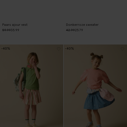
Paars ajour vest
Donkerroze sweater
59.99
35.99
42.99
25.79
-40%
-40%