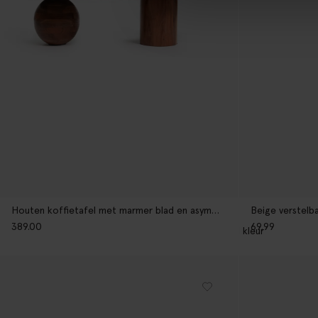
Houten koffietafel met marmer blad en asymmetrisch onderstel
Beige verstelba
389.00
69.99
1
kleur