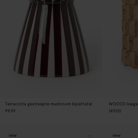
Terracotta gestreepte mushroom bijzettafel
WOOOD beige k
99.99
149.00
new
new