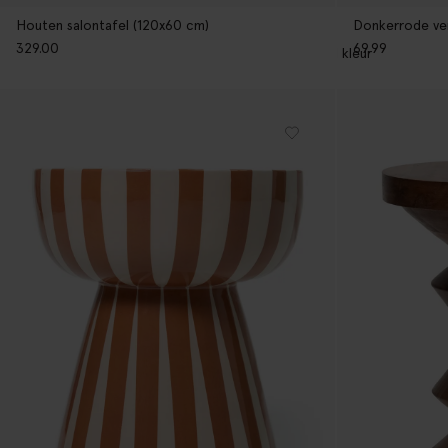
Houten salontafel (120x60 cm)
Donkerrode ver
329.00
69.99
1
kleur