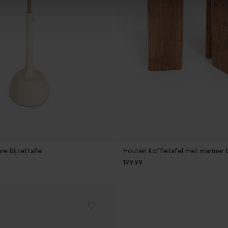
re bijzettafel
Houten koffietafel met marmer b
199.99