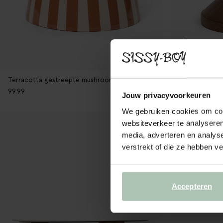
Terracotta gestreepte mushroom bijzettafel
Houten bijzett
99.99
199.99
Jouw privacyvoorkeuren
We gebruiken cookies om cont
websiteverkeer te analyseren
media, adverteren en analys
verstrekt of die ze hebben v
Accepteren