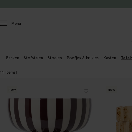
Doorgaan naar artikel
Menu
Homeland
Meubels
Banken
Stofstalen
Stoelen
Poefjes & krukjes
Kasten
Tafels
14 Items
new
new