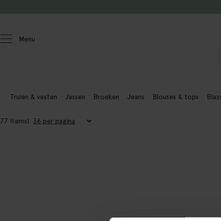
Doorgaan naar artikel
Menu
Dames
Truien & vesten
Jassen
Broeken
Jeans
Blouses & tops
Blaz
77 Items