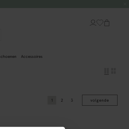
Schoenen
Accessoires
1
2
3
volgende
Huidige pagina
Vorige
Pagina