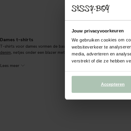
Jouw privacyvoorkeuren
Dames t-shirts
We gebruiken cookies om cont
T-shirts voor dames vormen de basis van elke kledingkast. Een T-shirt ka
websiteverkeer te analyseren
denim
, netjes onder een blazer met een bijpassende broek of als extra 
media, adverteren en analys
verstrekt of die ze hebben v
Lees meer
Accepteren