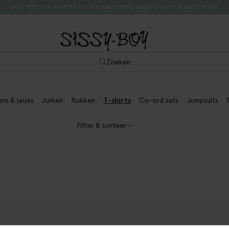
SALE TOT 50% + EXTRA 15% KASSAKORTING VANAF 2 FASHION SALE ITEMS*
Zoeken
ers & jasjes
Jurken
Rokken
T-shirts
Co-ord sets
Jumpsuits
Filter & sorteer