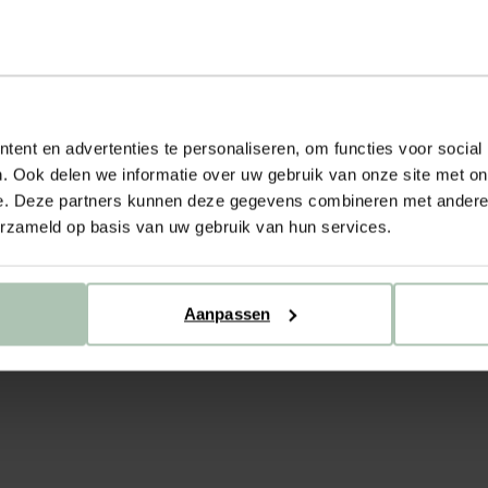
ent en advertenties te personaliseren, om functies voor social
n namelijk altijd en draag je gemakkelijk het hele jaar door: casual in 
. Ook delen we informatie over uw gebruik van onze site met on
laagje onder een lekker warme wollen trui.
e. Deze partners kunnen deze gegevens combineren met andere i
erzameld op basis van uw gebruik van hun services.
Aanpassen