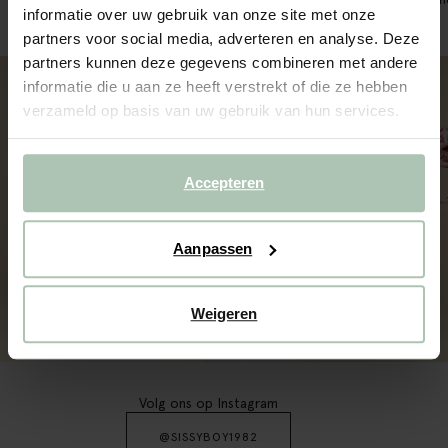
informatie over uw gebruik van onze site met onze
54.99
22.99
partners voor social media, adverteren en analyse. Deze
partners kunnen deze gegevens combineren met andere
informatie die u aan ze heeft verstrekt of die ze hebben
verzameld op basis van uw gebruik van hun services.
Accepteren
Aanpassen
Weigeren
DAMES
HEREN
Volg ons op Instagram
@SISSYBOY1982