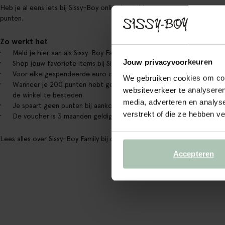
Heb je al eens iets bij Sissy-Boy online besteld en een account aange
punten.
Zo werkt het
Meld je hier aan als Sissy-Boy Family member. Bij aanmelding ontvang
Jouw privacyvoorkeuren
Shop jouw favoriete items bij Sissy-Boy.
Voor elke gespendeerde euro ontvang je 1 punt. De punten worden g
We gebruiken cookies om cont
Wanneer je 200 punten hebt gespaard ontvang je een voucher ter waa
websiteverkeer te analyseren
de winkel te besteden.
media, adverteren en analys
Je spaart geen punten bij aankoop van een cadeaukaart.
verstrekt of die ze hebben v
De voucher is 3 maanden geldig.
Lees alles over Sissy-Boy Family bij de
veelgestelde vragen
.
Accepteren