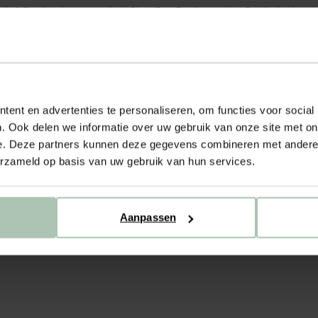
maakt? Dan ben je automatisch Sissy-Boy Family member. Bekijk dan hier
 je direct 100 punten.
elijk op je account bijgeschreven.
ent en advertenties te personaliseren, om functies voor social
rde van €10,-. Deze ontvang je uiterlijk binnen 14 dagen. De voucher i
. Ook delen we informatie over uw gebruik van onze site met on
e. Deze partners kunnen deze gegevens combineren met andere i
erzameld op basis van uw gebruik van hun services.
Aanpassen