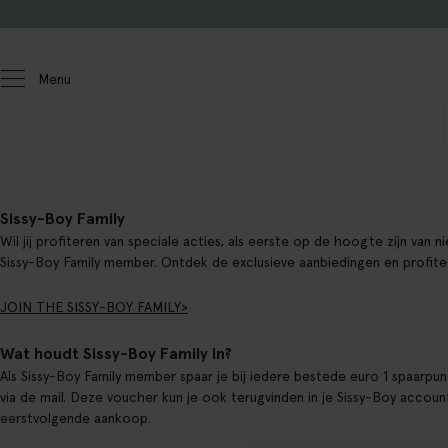
Doorgaan naar artikel
Menu
Sissy-Boy Family
Wil jij profiteren van speciale acties, als eerste op de hoogte zijn van 
Sissy-Boy Family member. Ontdek de exclusieve aanbiedingen en profitee
JOIN THE SISSY-BOY FAMILY>
Wat houdt Sissy-Boy Family in?
Als Sissy-Boy Family member spaar je bij iedere bestede euro 1 spaarp
via de mail. Deze voucher kun je ook terugvinden in je Sissy-Boy account
eerstvolgende aankoop.