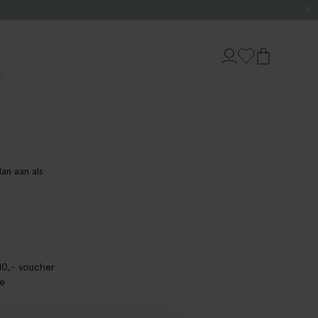
dan aan als
10,- voucher
je