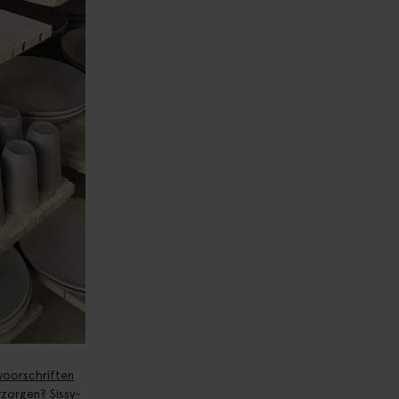
voorschriften
rzorgen? Sissy-