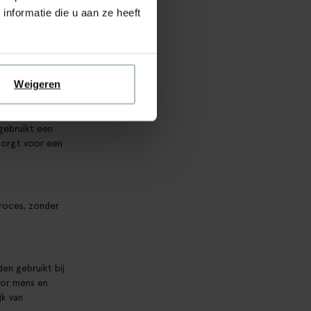
, waarbij de
nformatie die u aan ze heeft
 kringloop,
Weigeren
gebruikt een
zorgt voor een
proces, zonder
en gebruikt bij
oor mens en
jk van