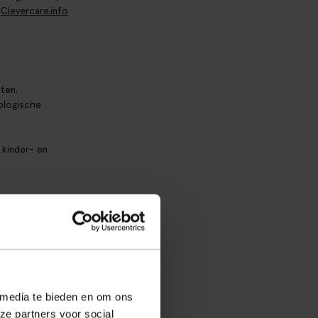
p
Clevercare.info
ten.
iologische
 kinder- en
de bronnen
oals water en
 media te bieden en om ons
ze partners voor social