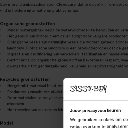
Boy is brand ambassadeur voor Clevercare, dat je duidelijk informeert
vind je heldere informatie en praktische tips.
Organische grondstoffen
Minder watergebruik helpt de watervoorraden te behouden en vermi
Het gebruik van minder chemicaliën zorgt voor veiligere producte
Biologische vezels zijn natuurlijke vezels die worden geteeld zonde
landbouw. Biologische landbouw is een productieproces dat de ge
Inspectie en certificering van verwerkers, fabrikanten en handelare
Certificering op organische grondstoffen bevorderen respect, waar
dwangarbeid tot gendergelijkheid, veiligheid en rechtvaardigheid v
Recycled grondstoffen
Hergebruikt materiaal helpt om afval te verminderen en grondstoff
Producten gemaakt van afvalstromen dragen bij aan het verkleinen
Door materialen te recyclen verminderen we de behoefte aan nieuwe
mineralen
Het recyclen van materialen leidt tot minder uitstoot van broeikasg
Jouw privacyvoorkeuren
We gebruiken cookies om cont
Modal
websiteverkeer te analyseren