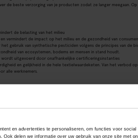
 over de beste verzorging van je producten zodat ze langer meegaan. O
ndert de belasting van het milieu
n en vermindert de impact op het milieu en de gezondheid van consumen
r het gebruik van synthetische pesticiden volgens de principes van de b
zondheid van ecosystemen, bodems en mensen in stand houdt.
n wordt uitgevoerd door onafhankelijke certificeringsinstanties
digheid en gelijkheid in de hele textielwaardeketen. Van het verbod op
oor alle werknemers.
en efficiënt te gebruiken
 van de ecologische voetafdruk en maken optimaal gebruik van bestaan
 grondstoffen. Dit helpt bij het behoud van natuurlijke hulpbronnen z
assen in vergelijking met de productie van nieuwe materialen.
ent en advertenties te personaliseren, om functies voor social
. Ook delen we informatie over uw gebruik van onze site met on