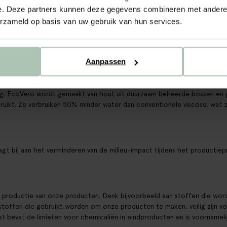
e firma Lenzing wordt geproduceerd met een gesloten kringloopproces
e. Deze partners kunnen deze gegevens combineren met andere i
erzameld op basis van uw gebruik van hun services.
ordt geproduceerd door Lenzing. Het productieproces is een gesloten
t.
Aanpassen
ing. EcoVero wordt gemaakt van hout uit duurzaam beheerde bossen en 
ruikt. Ze verbruiken 50% minder water dan conventionele viscose, wat 
gt bij aan het verminderen van de milieu-impact tijdens het productie
e productie van onze producten. Denk bijvoorbeeld aan stoffen die word
 stoffen die gebruikt worden om onze producten te maken, veilig zijn v
ijst bevat de limieten voor chemicaliën in eindproducten en is voornameli