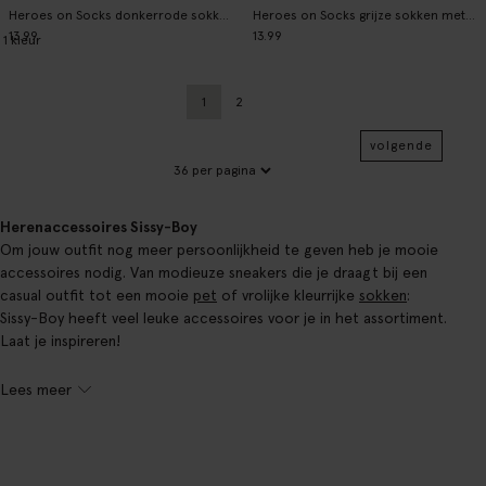
Heroes on Socks donkerrode sokken
Heroes on Socks grijze sokken met strepen
13.99
13.99
1
kleur
1
2
Huidige pagina
Vorige
volgende
Herenaccessoires Sissy-Boy
Om jouw outfit nog meer persoonlijkheid te geven heb je mooie
accessoires nodig. Van modieuze sneakers die je draagt bij een
casual outfit tot een mooie
pet
of vrolijke kleurrijke
sokken
:
Sissy-Boy heeft veel leuke accessoires voor je in het assortiment.
Laat je inspireren!
Lees meer