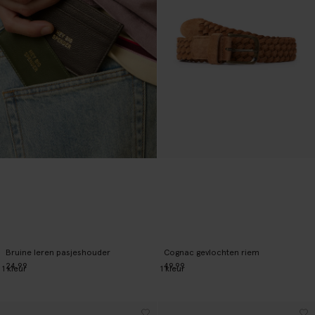
Bruine leren pasjeshouder
Cognac gevlochten riem
24.99
49.99
1
kleur
1
kleur