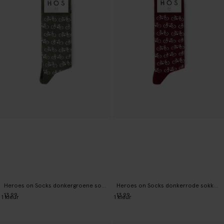
Heroes on Socks donkergroene sokken met print
Heroes on Socks donkerrode sokken met print
13.99
13.99
1
kleur
1
kleur