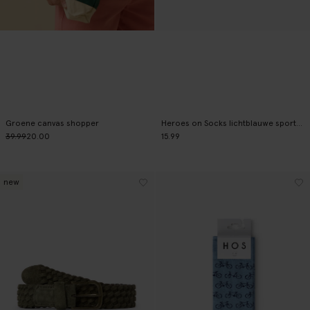
Groene canvas shopper
Heroes on Socks lichtblauwe sportsokken
39.99
20.00
15.99
new