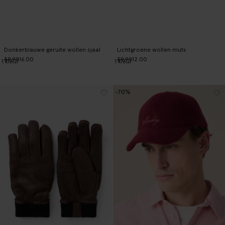
Donkerblauwe geruite wollen sjaal
Lichtgroene wollen muts
39.99
16.00
39.99
12.00
1
kleur
1
kleur
-70%