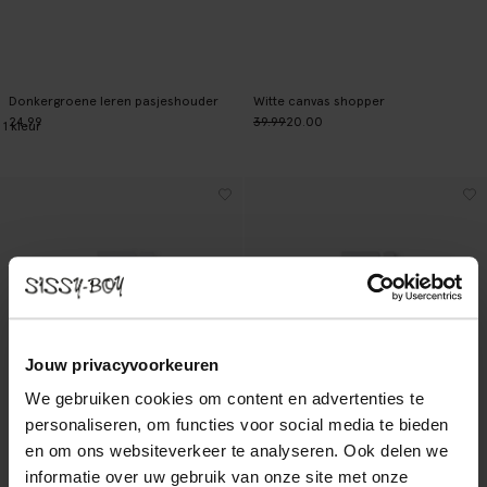
Donkergroene leren pasjeshouder
Witte canvas shopper
24.99
39.99
20.00
1
kleur
Jouw privacyvoorkeuren
We gebruiken cookies om content en advertenties te
personaliseren, om functies voor social media te bieden
en om ons websiteverkeer te analyseren. Ook delen we
informatie over uw gebruik van onze site met onze