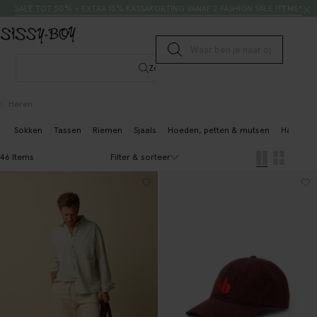
Doorgaan naar artikel
Zoeken
SALE TOT 50% + EXTRA 15% KASSAKORTING VANAF 2 FASHION SALE ITEMS*
Submit search
Zoeken
Heren
Sokken
Tassen
Riemen
Sjaals
Hoeden, petten & mutsen
Handsch
Filter & sorteer
46 Items