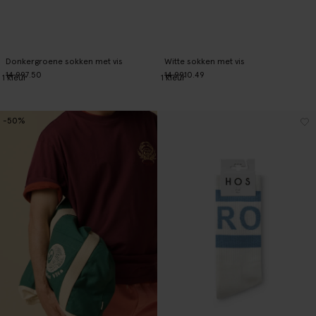
Donkergroene sokken met vis
Witte sokken met vis
14.99
7.50
14.99
10.49
1
kleur
1
kleur
-50%