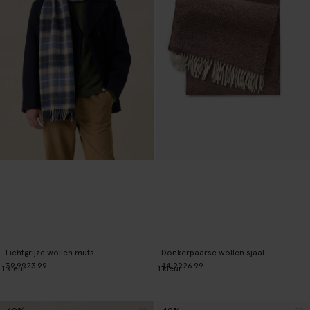
Lichtgrijze wollen muts
Donkerpaarse wollen sjaal
39.99
23.99
44.99
26.99
1
kleur
1
kleur