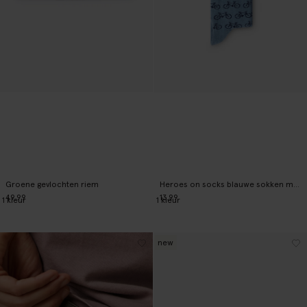
Groene gevlochten riem
Heroes on socks blauwe sokken met print
49.99
13.99
1
kleur
1
kleur
new