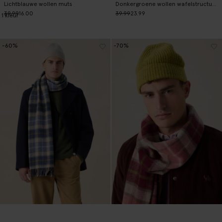
Lichtblauwe wollen muts
Donkergroene wollen wafelstructuur sjaal
39.99
16.00
39.99
23.99
1
kleur
-60%
-70%