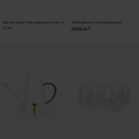
Glazen karaf met palmboom aan de binnenkant
Waterglazen met palmboom
22.99
53.94
/ 6 st.
2
Kleuren