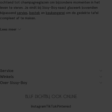
ochtend tot champagneglazen om bijzondere momenten in het
leven te vieren. Je vindt bij Sissy-Boy naast glaswerk bovendien
bijpassend
servies
,
bestek
en
keukengerei
om de gedekte tafel
compleet af te maken.
Lees meer
Service
Winkels
Over Sissy-Boy
BLIJF DICHTBIJ, OOK ONLINE
Instagram
TikTok
Pinterest