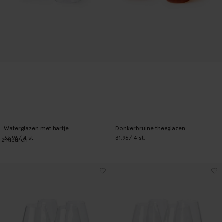
Waterglazen met hartje
Donkerbruine theeglazen
35.96
/ 4 st.
31.96
/ 4 st.
2
Kleuren