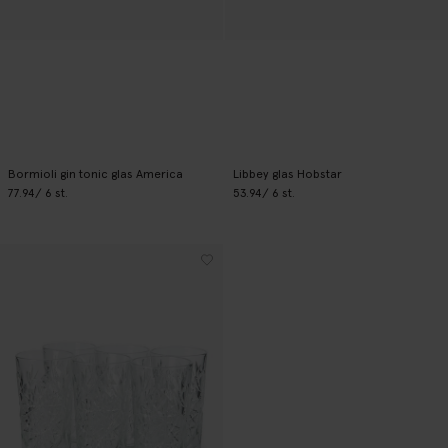
Bormioli gin tonic glas America
Libbey glas Hobstar
77.94
/ 6 st.
53.94
/ 6 st.