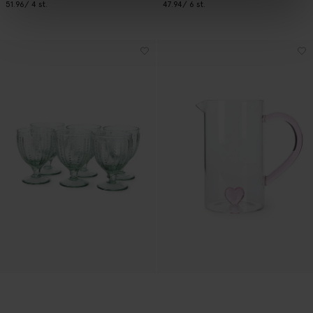
51.96
/ 4 st.
47.94
/ 6 st.