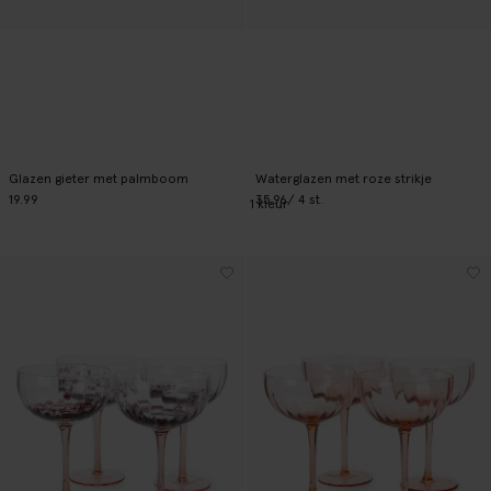
Glazen gieter met palmboom
Waterglazen met roze strikje
19.99
35.96
/ 4 st.
1
kleur