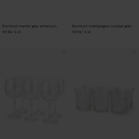
Bormioli martini glas america L
Bormioli champagne cocktail glas America
59.94
/ 6 st.
59.94
/ 6 st.