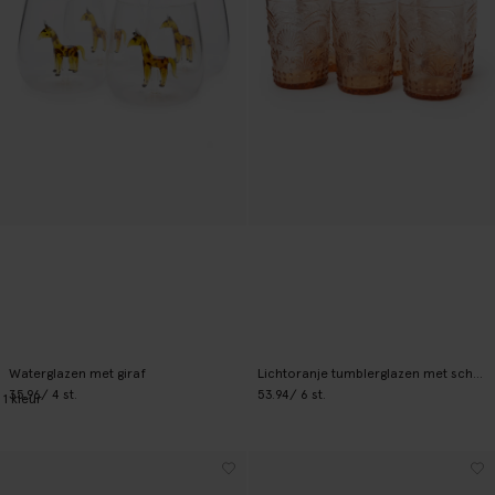
Waterglazen met giraf
Lichtoranje tumblerglazen met schelpen
35.96
/ 4 st.
53.94
/ 6 st.
1
kleur