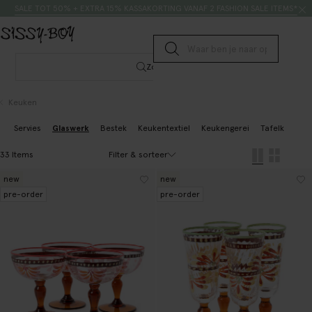
Doorgaan naar artikel
Zoeken
SALE TOT 50% + EXTRA 15% KASSAKORTING VANAF 2 FASHION SALE ITEMS*
Submit search
Zoeken
Keuken
Servies
Glaswerk
Bestek
Keukentextiel
Keukengerei
Tafelkleden
Filter & sorteer
33 Items
new
new
pre-order
pre-order