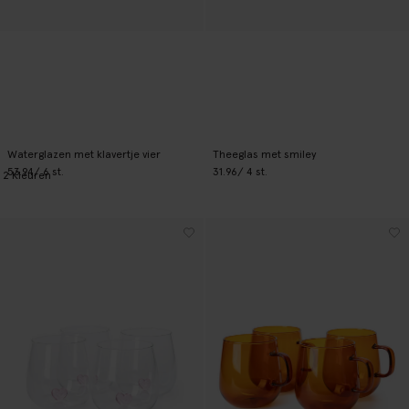
Waterglazen met klavertje vier
Theeglas met smiley
53.94
/ 6 st.
31.96
/ 4 st.
2
Kleuren