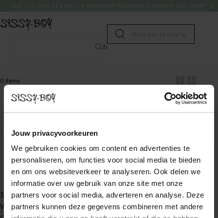
Doorgaan naar artikel
Zoeken
SALE TOT 50% + EXTRA 15% KASSAKORTING VANAF 2 FASHION SALE ITEMS*
Submit search
Zoeken
0 Items
Jouw privacyvoorkeuren
We gebruiken cookies om content en advertenties te
personaliseren, om functies voor social media te bieden
en om ons websiteverkeer te analyseren. Ook delen we
informatie over uw gebruik van onze site met onze
Service
partners voor social media, adverteren en analyse. Deze
Winkels
partners kunnen deze gegevens combineren met andere