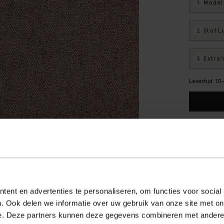
1
Model
:
2
Stof
: 
3
Extra'
Levertijd: 1
CBW gara
We maken
Verpakki
Banken r
ent en advertenties te personaliseren, om functies voor social
Alles ove
. Ook delen we informatie over uw gebruik van onze site met on
Reviews
e. Deze partners kunnen deze gegevens combineren met andere i