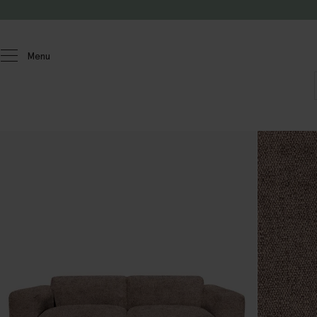
Doorgaan naar artikel
Menu
Homeland
Meubels
Banken
Sir
2.5-zits