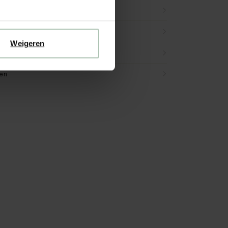
g & retour
Weigeren
en