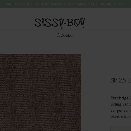
SALE TOT 50% + EXTRA 15% KASSAKORTING VANAF 2 FASHION SALE ITEMS*
Zoeken
SIR 2.5
Prachtige 2
vulling van
aangenaam 
blank eiken