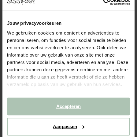
EARL 4-ZITS BANK CHAISE LONGUE RECHTS
OTTO LONGUE LINKS FORWARD SHIITAKE
2499.00
Jouw privacyvoorkeuren
We gebruiken cookies om content en advertenties te
Modulaire 4-zits bank met de chaise longue rechts en de otto
longue links uit de Earl serie van Sissy-Boy. De bank bestaat uit
personaliseren, om functies voor social media te bieden
een chaise longue links, een zitting en een otto longue rechts.
en om ons websiteverkeer te analyseren. Ook delen we
De bank is modulair, je kan de bank bij...
Lees meer
informatie over uw gebruik van onze site met onze
partners voor social media, adverteren en analyse. Deze
1
Model
:
4-zits rechts (1x)
+ opties
partners kunnen deze gegevens combineren met andere
informatie die u aan ze heeft verstrekt of die ze hebben
verzameld op basis van uw gebruik van hun services.
2
Stof
: Forward Shiitake 124
+ kleuropties
Levertijd: 8–12 weken
Accepteren
VOEG TOE AAN WINKELMAND
2499.00
€
Aanpassen
CBW garantie
We maken de bank gebruiksklaar