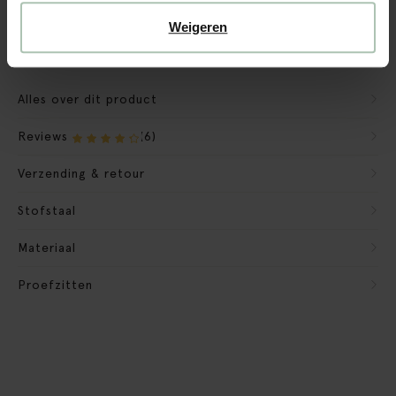
Verpakkingsmateriaal nemen we mee
Weigeren
Banken retourvoorwaarden
Alles over dit product
Reviews
(6)
Verzending & retour
Stofstaal
Materiaal
Proefzitten