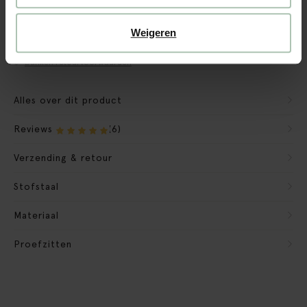
CBW garantie
We maken de bank gebruiksklaar
Weigeren
Verpakkingsmateriaal nemen we mee
Banken retourvoorwaarden
Alles over dit product
Reviews
(6)
Verzending & retour
Stofstaal
Materiaal
Proefzitten