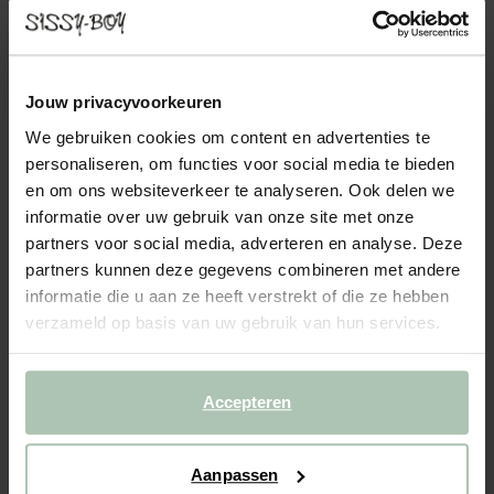
SIR 4-ZITS BANK DENTRO ECRU
1799.00
Prachtige 4-zits bank uit de Sir serie van Sissy-Boy. De stof is
Jouw privacyvoorkeuren
gemaakt van een mix van polyester en linnen, wat zorgt voor een
We gebruiken cookies om content en advertenties te
rustieke uitstraling. Door de vulling van polyetherschuim en dons
personaliseren, om functies voor social media te bieden
verzorgt de Sir bank een aangenaam ...
Lees meer
en om ons websiteverkeer te analyseren. Ook delen we
informatie over uw gebruik van onze site met onze
1
Model
:
4-zits (1x)
+ opties
partners voor social media, adverteren en analyse. Deze
partners kunnen deze gegevens combineren met andere
2
Stof
: Dentro Ecru 102
+ kleuropties
informatie die u aan ze heeft verstrekt of die ze hebben
verzameld op basis van uw gebruik van hun services.
3
Extra's
+ toevoegen
Levertijd: 10–14 weken
Accepteren
VOEG TOE AAN WINKELMAND
1799.00
€
Aanpassen