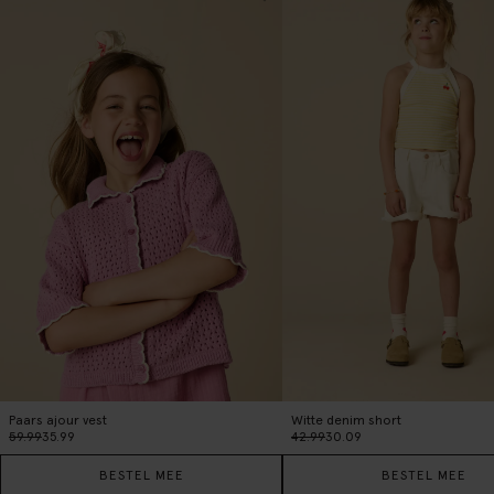
Paars ajour vest
Witte denim short
59.99
35.99
42.99
30.09
BESTEL MEE
BESTEL MEE