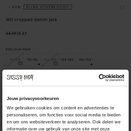
- 30%
BIJNA UITVERKOCHT!
Wit cropped denim jack
54.99
38.49
Kies jouw maat
98-104
110-116
122-128
134-140
146-152
IN WINKELMAND
BEKIJK WINKELVOORRAAD
Jouw privacyvoorkeuren
We gebruiken cookies om content en advertenties te
Gratis verzending naar winkel
personaliseren, om functies voor social media te bieden
Achteraf betalen
en om ons websiteverkeer te analyseren. Ook delen we
Snelle levering
informatie over uw gebruik van onze site met onze