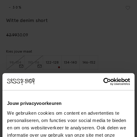
- 30%
Witte denim short
42.99
30.09
Kies jouw maat
98-104
110-116
122-128
134-140
146-152
IN WINKELMAND
BEKIJK WINKELVOORRAAD
Jouw privacyvoorkeuren
We gebruiken cookies om content en advertenties te
Gratis verzending naar winkel
personaliseren, om functies voor social media te bieden
Achteraf betalen
en om ons websiteverkeer te analyseren. Ook delen we
Snelle levering
informatie over uw gebruik van onze site met onze