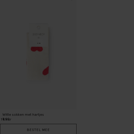
Witte sokken met hartjes
8.99
1
kleur
BESTEL MEE