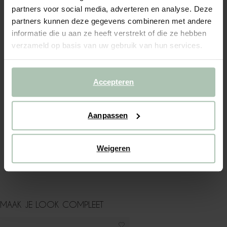
partners voor social media, adverteren en analyse. Deze
partners kunnen deze gegevens combineren met andere
OMSCHRIJVING
informatie die u aan ze heeft verstrekt of die ze hebben
Witte denim short van Sissy-Boy. De Ponke short heeft een
verzameld op basis van uw gebruik van hun services.
knoop- en ritssluiting, riemlussen, een katoenen twill
kwaliteit, steekzakken aan de voor- en achterzijde en een
omgeslagen detail aan de onderzijde. Materiaal: 100%
katoen.
Accepteren
ALLES OVER DIT PRODUCT
Aanpassen
MAATTABEL
BEZORGEN & RETOUR
Weigeren
WASVOORSCHRIFT
MAAK JE LOOK COMPLEET