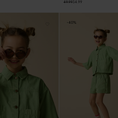
49.99
34.99
-40%