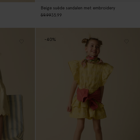
Beige suède sandalen met embroidery
59.99
35.99
-40%