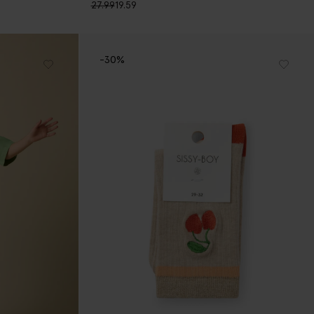
27.99
19.59
-30%