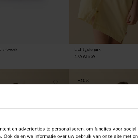
t artwork
Lichtgele jurk
47.99
33.59
-40%
ent en advertenties te personaliseren, om functies voor social
. Ook delen we informatie over uw gebruik van onze site met on