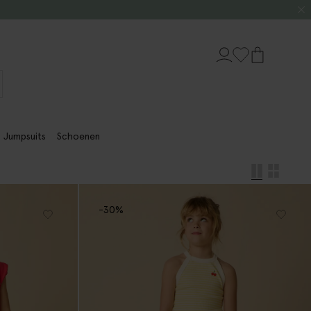
Jumpsuits
Schoenen
-30%