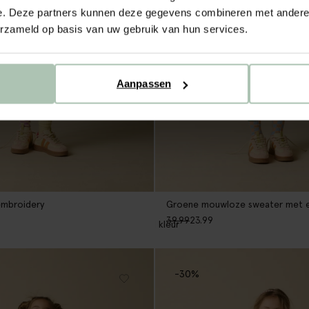
e. Deze partners kunnen deze gegevens combineren met andere i
erzameld op basis van uw gebruik van hun services.
Aanpassen
embroidery
Groene mouwloze sweater met 
39.99
23.99
1
kleur
-30%