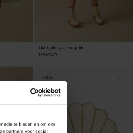
Lichtgele sjaal met print
17.99
10.79
-40%
 media te bieden en om ons
ze partners voor social