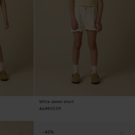
Witte denim short
42.99
30.09
-40%