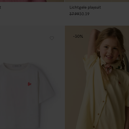
t
Lichtgele playsuit
37.99
30.39
-30%