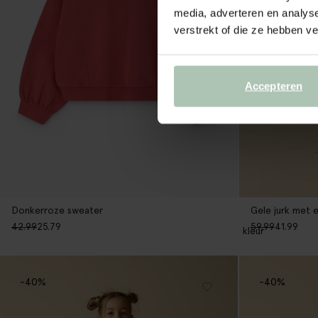
media, adverteren en analys
verstrekt of die ze hebben v
Accepteren
Donkerroze sweater
Gele jurk met 
42.99
25.79
59.99
41.99
1
kleur
-40%
-40%