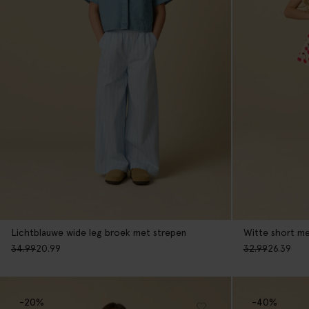
Lichtblauwe wide leg broek met strepen
Witte short me
34.99
20.99
32.99
26.39
-20%
-40%