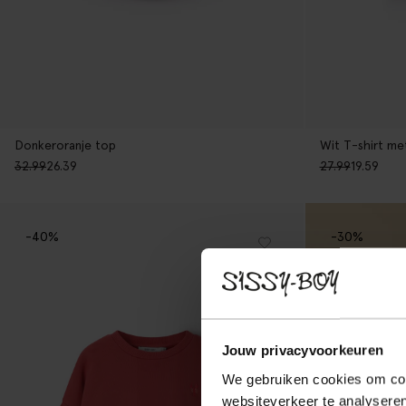
Donkeroranje top
Wit T-shirt me
32.99
26.39
27.99
19.59
-40%
-30%
Jouw privacyvoorkeuren
We gebruiken cookies om cont
websiteverkeer te analyseren