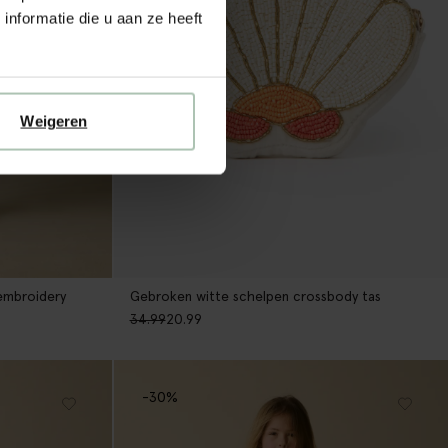
nformatie die u aan ze heeft
Weigeren
embroidery
Gebroken witte schelpen crossbody tas
34.99
20.99
-30%