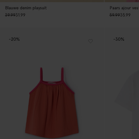
Blauwe denim playsuit
Paars ajour ves
39.99
31.99
59.99
35.99
-20%
-30%