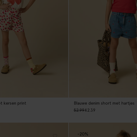
t kersen print
Blauwe denim short met hartjes
52.99
42.39
-20%