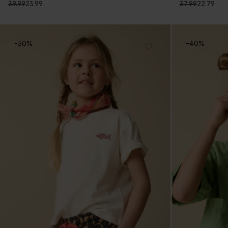
39.99
23.99
37.99
22.79
-30%
-40%