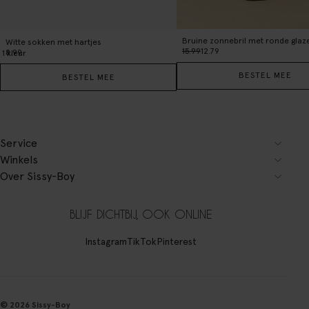
Bruine zonnebril met ronde glaz
Witte sokken met hartjes
15.99
12.79
8.99
1
kleur
BESTEL MEE
BESTEL MEE
Service
Winkels
Over Sissy-Boy
BLIJF DICHTBIJ, OOK ONLINE
Instagram
TikTok
Pinterest
© 2026 Sissy-Boy