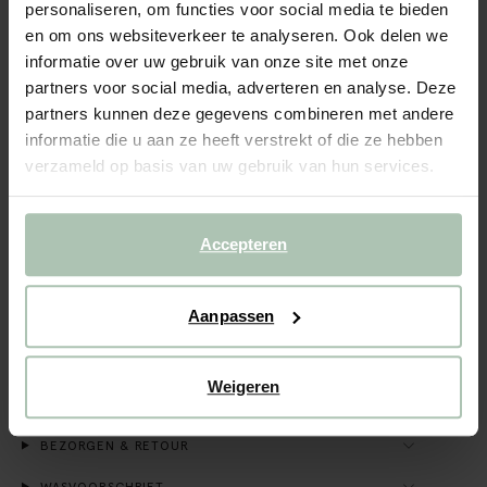
personaliseren, om functies voor social media te bieden
en om ons websiteverkeer te analyseren. Ook delen we
BEKIJK WINKELVOORRAAD
informatie over uw gebruik van onze site met onze
partners voor social media, adverteren en analyse. Deze
Gratis verzending naar winkel
partners kunnen deze gegevens combineren met andere
Achteraf betalen
informatie die u aan ze heeft verstrekt of die ze hebben
Snelle levering
verzameld op basis van uw gebruik van hun services.
OMSCHRIJVING
Accepteren
Lichtblauwe wafelstof rok van Sissy-Boy. De rok heeft een
hoge taille, korte lengte, een elastische tailleband, ruffles
en een all-over wafelstof. Materiaal: 100% katoen.
Aanpassen
ALLES OVER DIT PRODUCT
Weigeren
MAATTABEL
BEZORGEN & RETOUR
WASVOORSCHRIFT