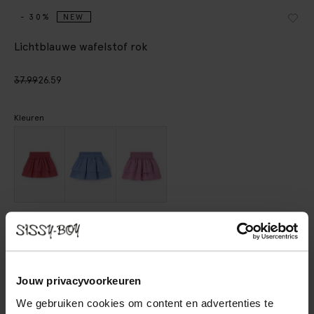
- 30%
NEW
Lichtblauwe wafelstof rok
37.99
26.59
Kleuren
Kies jouw maat
98-104
110-116
122-128
134-140
146-152
Jouw privacyvoorkeuren
We gebruiken cookies om content en advertenties te
IN WINKELMAND