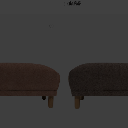
479.00
3
Kleuren