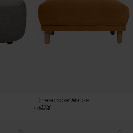
Sir velvet hocker Juke oker
479.00
9
Kleuren