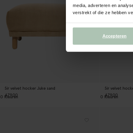
media, adverteren en analys
verstrekt of die ze hebben v
Accepteren
Sir velvet hock
Sir velvet hocker Juke sand
479.00
479.00
10
Kleuren
10
Kleuren