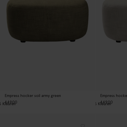
Empress hocker soil army green
Empress hocker
449.00
449.00
3
Kleuren
3
Kleuren