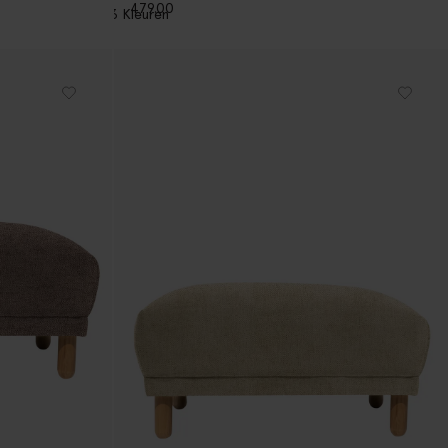
479.00
3
Kleuren