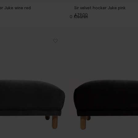
er Juke wine red
Sir velvet hocker Juke pink
479.00
10
Kleuren