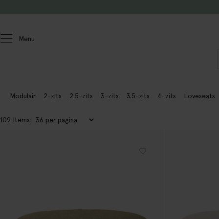
Doorgaan naar artikel
Menu
Homeland
Meubels
Banken
Modulair
2-zits
2.5-zits
3-zits
3.5-zits
4-zits
Loveseats
109 Items