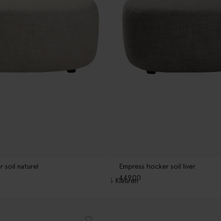
 soil naturel
Empress hocker soil liver
449.00
3
Kleuren