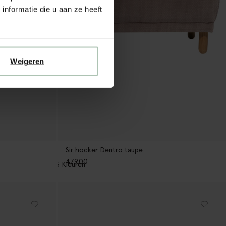
nformatie die u aan ze heeft
Weigeren
Sir hocker Dentro taupe
479.00
3
Kleuren