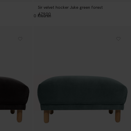
Sir velvet hocker Juke green forest
479.00
10
Kleuren