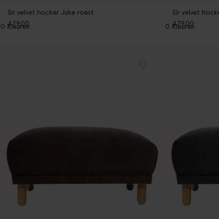
Sir velvet hocker Juke roest
Sir velvet hock
479.00
479.00
10
Kleuren
10
Kleuren