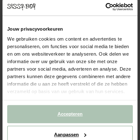
SIR HOCKER LUCERA SAND
479.00
Deze mooie hocker vormt dé perfecte toevoeging aan de Sir
Jouw privacyvoorkeuren
bank van Sissy-Boy. Schuif de hocker aan de bank en creëer een
We gebruiken cookies om content en advertenties te
chaise longue. De stof is gemaakt van een mix van polyester en
personaliseren, om functies voor social media te bieden
linnen, wat zorgt voor een rustieke uitstralin...
Lees meer
en om ons websiteverkeer te analyseren. Ook delen we
informatie over uw gebruik van onze site met onze
1
Model
partners voor social media, adverteren en analyse. Deze
partners kunnen deze gegevens combineren met andere
2
Stof
: Lucera Sand 5
+ kleuropties
informatie die u aan ze heeft verstrekt of die ze hebben
verzameld op basis van uw gebruik van hun services.
3
Extra's
:
Hocker (1)
+ toevoegen
Levertijd: 10–14 weken
Accepteren
VOEG TOE AAN WINKELMAND
479.00
€
Aanpassen