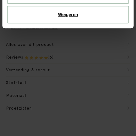
CBW garantie
We maken de bank gebruiksklaar
Weigeren
Verpakkingsmateriaal nemen we mee
Banken retourvoorwaarden
Alles over dit product
Reviews
(6)
Verzending & retour
Stofstaal
Materiaal
Proefzitten