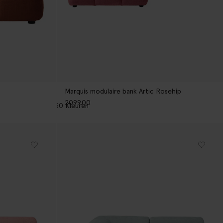
Marquis modulaire bank Artic Rosehip
2099.00
30
Kleuren