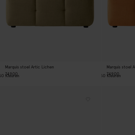
Marquis stoel Artic Lichen
Marquis stoel 
749.00
749.00
30
Kleuren
30
Kleuren