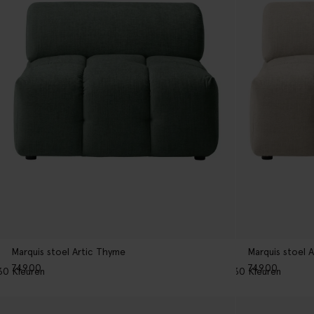
Marquis stoel Artic Thyme
Marquis stoel 
749.00
749.00
30
Kleuren
30
Kleuren