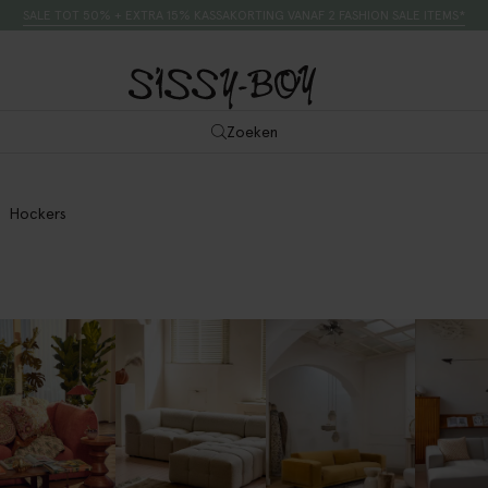
SALE TOT 50% + EXTRA 15% KASSAKORTING VANAF 2 FASHION SALE ITEMS*
Zoeken
Hockers