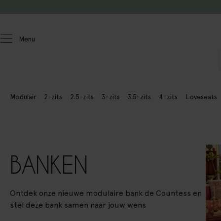
Doorgaan naar artikel
Menu
Homeland
Meubels
Modulair
2-zits
2.5-zits
3-zits
3.5-zits
4-zits
Loveseats
BANKEN
Ontdek onze nieuwe modulaire bank de Countess en
stel deze bank samen naar jouw wens