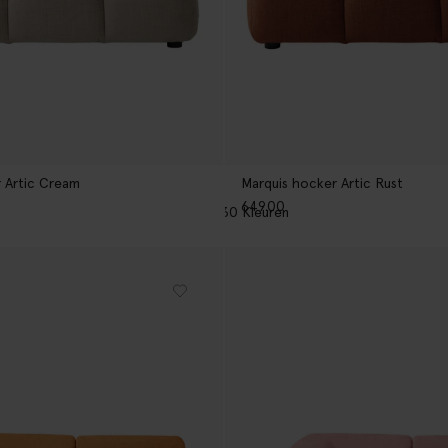
 Artic Cream
Marquis hocker Artic Rust
649.00
30
Kleuren