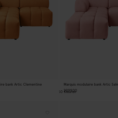
ire bank Artic Clementine
Marquis modulaire bank Artic Sa
2099.00
30
Kleuren