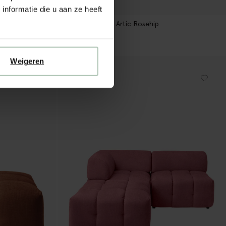
nformatie die u aan ze heeft
Marquis hocker Artic Rosehip
649.00
30
Kleuren
Weigeren