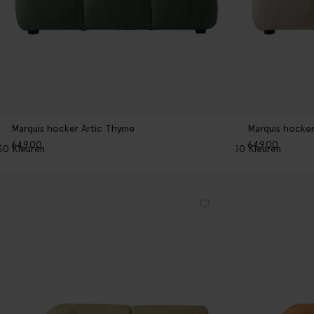
Marquis hocker Artic Thyme
Marquis hocker
649.00
649.00
30
Kleuren
30
Kleuren