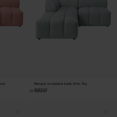
lmon
Marquis modulaire bank Artic Sky
2099.00
30
Kleuren