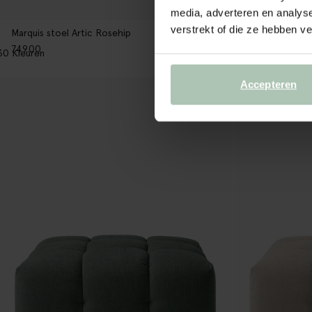
media, adverteren en analys
verstrekt of die ze hebben v
Marquis stoel Artic Rosehip
Marquis hoek A
749.00
849.00
30
Kleuren
30
Kleuren
Accepteren