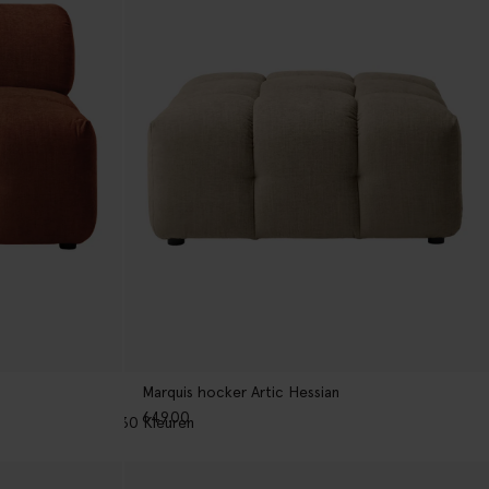
Marquis hocker Artic Hessian
649.00
30
Kleuren