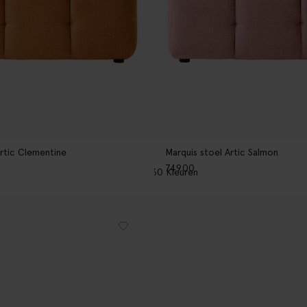
Artic Clementine
Marquis stoel Artic Salmon
749.00
30
Kleuren