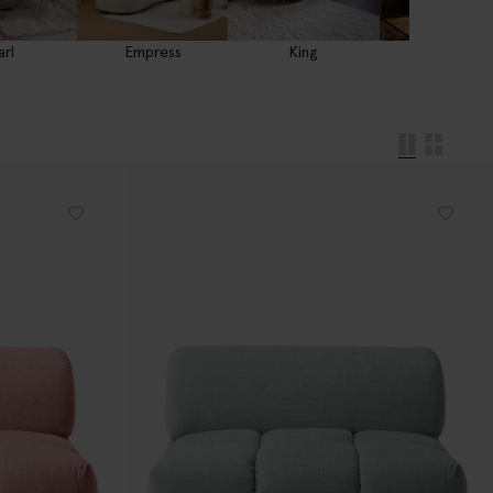
Empress
King
Dame
arl