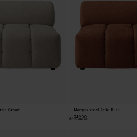
Artic Cream
Marquis stoel Artic Rust
749.00
30
Kleuren