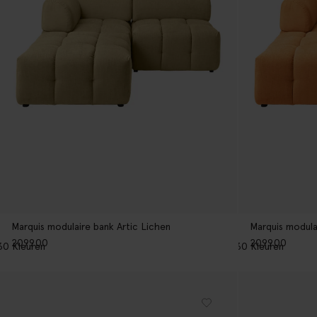
Marquis modulaire bank Artic Lichen
Marquis modula
2099.00
2099.00
30
Kleuren
30
Kleuren