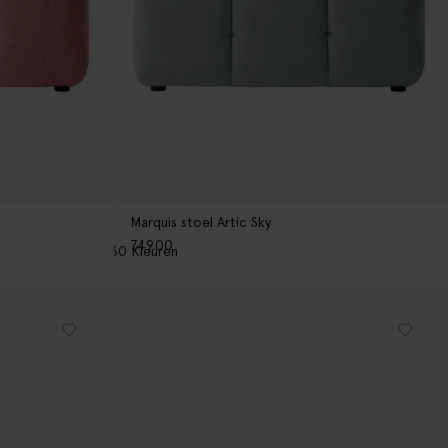
Marquis stoel Artic Sky
749.00
30
Kleuren