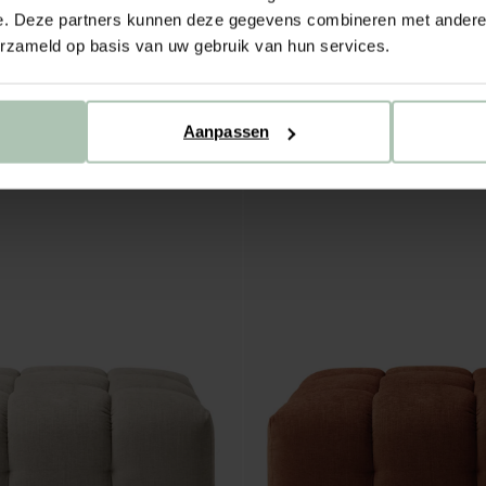
e. Deze partners kunnen deze gegevens combineren met andere i
erzameld op basis van uw gebruik van hun services.
rtic Rosehip
Marquis hocker Artic Clementine
649.00
30
Kleuren
Aanpassen