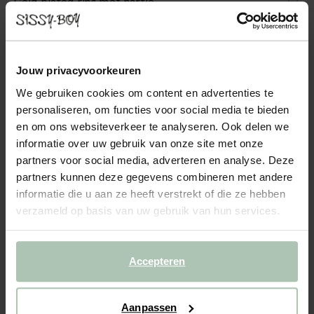
Gold plated ring met hartje
19.99
Jouw privacyvoorkeuren
Kies jouw maat
We gebruiken cookies om content en advertenties te
14
15
16
17
18
19
personaliseren, om functies voor social media te bieden
en om ons websiteverkeer te analyseren. Ook delen we
informatie over uw gebruik van onze site met onze
IN WINKELMAND
partners voor social media, adverteren en analyse. Deze
partners kunnen deze gegevens combineren met andere
BEKIJK WINKELVOORRAAD
informatie die u aan ze heeft verstrekt of die ze hebben
verzameld op basis van uw gebruik van hun services.
Gratis verzending naar winkel
Achteraf betalen
Snelle levering
Accepteren
(2)
REVIEWS
Aanpassen