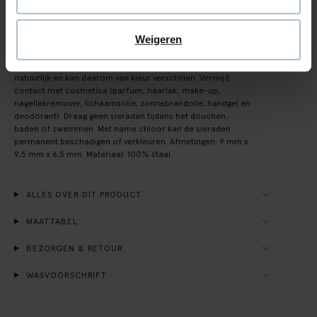
OMSCHRIJVING
Weigeren
Gold plated ring met hartje van Sissy-Boy. De ring heeft een
gouden kleur en een ribbel design. Verder heeft de ring aan
de bovenzijde een bruine hartjes steen. Let op: de steen is
natuurlijk en kan daarom van kleur verschillen. Vermijd
contact met cosmetica (parfum, haarlak, make-up,
nagellakremover, lichaamsolie, zonnebrandolie, handgel en
deodorant). Draag geen sieraden tijdens het douchen,
baden of zwemmen. Met name chloor kan de sieraden
permanent beschadigen of verkleuren. Afmetingen: 9 mm x
9,5 mm x 6,5 mm. Materiaal: 100% staal.
ALLES OVER DIT PRODUCT
MAATTABEL
BEZORGEN & RETOUR
WASVOORSCHRIFT