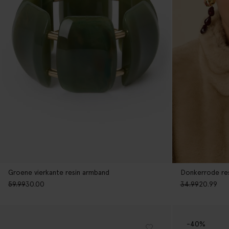
Groene vierkante resin armband
Donkerrode res
59.99
30.00
34.99
20.99
-40%