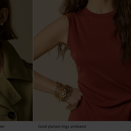
len
Gold plated rings armband