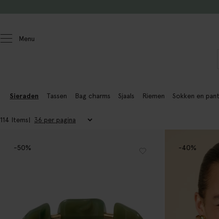
Doorgaan naar artikel
Menu
Dames
Accessoires
Sieraden
Tassen
Bag charms
Sjaals
Riemen
Sokken en pant
114 Items
-50%
-40%