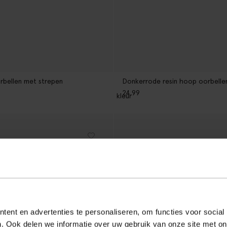
rbellen met strepen
Donkerrode resin hoop oorbelle
24.99
1
kleur
ent en advertenties te personaliseren, om functies voor social
. Ook delen we informatie over uw gebruik van onze site met on