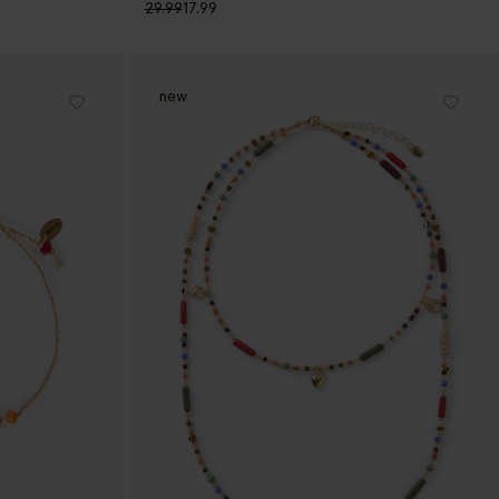
29.99
17.99
new