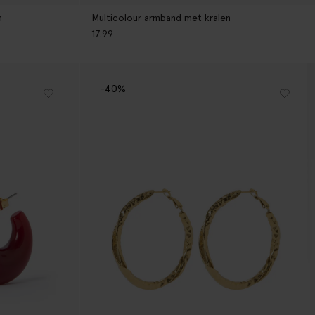
n
Multicolour armband met kralen
17.99
-40%