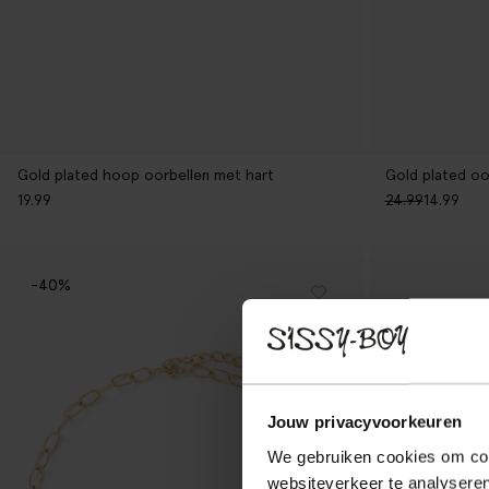
Gold plated hoop oorbellen met hart
Gold plated oo
19.99
24.99
14.99
-40%
Jouw privacyvoorkeuren
We gebruiken cookies om cont
websiteverkeer te analyseren