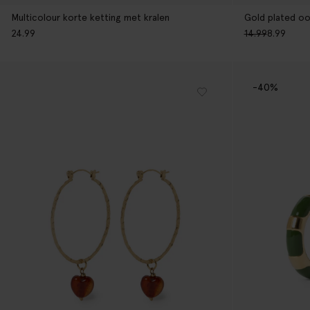
Multicolour korte ketting met kralen
Gold plated oo
24.99
14.99
8.99
-40%