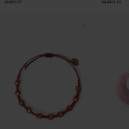
19.99
11.99
24.99
14.99