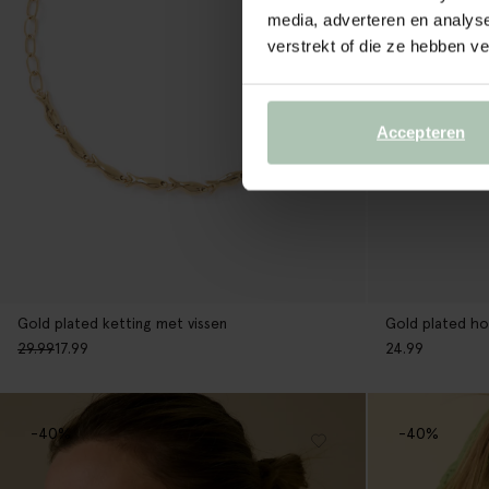
media, adverteren en analys
verstrekt of die ze hebben v
Accepteren
Gold plated ketting met vissen
Gold plated ho
29.99
17.99
24.99
-40%
-40%