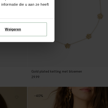
nformatie die u aan ze heeft
Weigeren
Gold plated ketting met bloemen
29.99
-40%