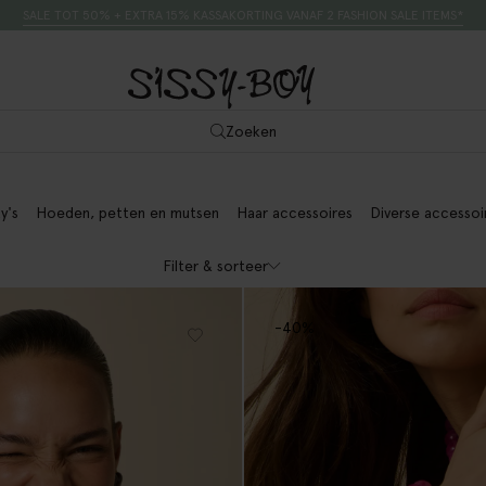
SALE TOT 50% + EXTRA 15% KASSAKORTING VANAF 2 FASHION SALE ITEMS*
Zoeken
y's
Hoeden, petten en mutsen
Haar accessoires
Diverse accessoi
Filter & sorteer
-40%