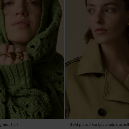
ng met hart
Gold plated hartjes studs oorbel