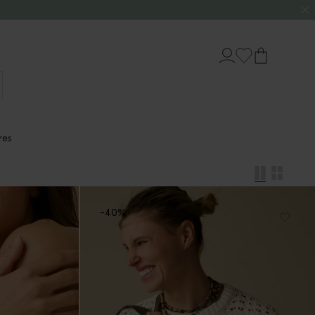
res
-40%