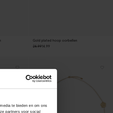
n
Gold plated hoop oorbellen
24.99
14.99
 media te bieden en om ons
ze partners voor social