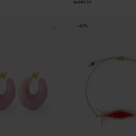
14.99
8.99
-40%