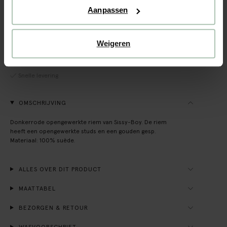
Aanpassen
BEKIJK WINKELVOORRAAD
Weigeren
Gratis verzending naar winkel
Achteraf betalen
Snelle levering
OMSCHRIJVING
Donkerrode opengewerkte riem van Sissy-Boy. De riem
heeft een opengewerkte studs en een gouden gesp.
Materiaal: 100% suède.
ALLES OVER DIT PRODUCT
MAATTABEL
BEZORGEN & RETOUR
WASVOORSCHRIFT