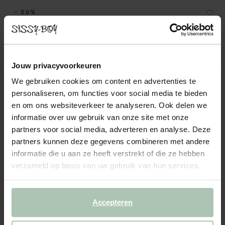
- 50%
Donkerrode opengewerkte riem
49.99
25.00
Jouw privacyvoorkeuren
We gebruiken cookies om content en advertenties te
Kleuren
personaliseren, om functies voor social media te bieden
en om ons websiteverkeer te analyseren. Ook delen we
informatie over uw gebruik van onze site met onze
partners voor social media, adverteren en analyse. Deze
partners kunnen deze gegevens combineren met andere
informatie die u aan ze heeft verstrekt of die ze hebben
verzameld op basis van uw gebruik van hun services.
Kies jouw maat
75
85
95
100
105
110
Accepteren
IN WINKELMAND