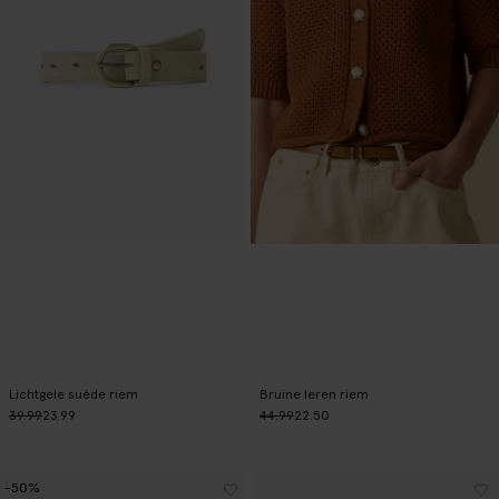
Lichtgele suède riem
Bruine leren riem
39.99
23.99
44.99
22.50
-50%