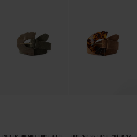
Donkergroene suède riem met resin gesp
Lichtbruine suède riem met resin gesp