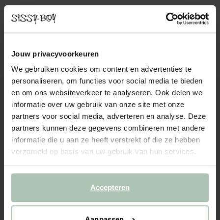
Donkerrode opengewerkte riem
Donkerbruine riem met leopard print
49.99
25.00
39.99
Jouw privacyvoorkeuren
We gebruiken cookies om content en advertenties te
personaliseren, om functies voor social media te bieden
-40%
en om ons websiteverkeer te analyseren. Ook delen we
informatie over uw gebruik van onze site met onze
partners voor social media, adverteren en analyse. Deze
partners kunnen deze gegevens combineren met andere
informatie die u aan ze heeft verstrekt of die ze hebben
verzameld op basis van uw gebruik van hun services.
Accepteren
Aanpassen