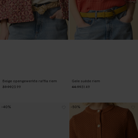
Beige opengewerkte raffia riem
Gele suède riem
39.99
23.99
44.99
31.49
-40%
-50%