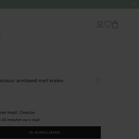
icolour armband met kralen
en maat: Onesize
 30 minuten via e-mail
IN WINKELMAND