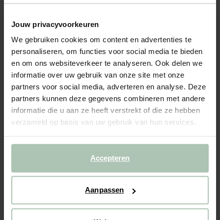
- 40%
BIJNA UITVERKOCHT!
Jouw privacyvoorkeuren
Beige opengewerkte raffia riem
We gebruiken cookies om content en advertenties te
personaliseren, om functies voor social media te bieden
39.99
23.99
en om ons websiteverkeer te analyseren. Ook delen we
informatie over uw gebruik van onze site met onze
Kies jouw maat
partners voor social media, adverteren en analyse. Deze
partners kunnen deze gegevens combineren met andere
85
95
informatie die u aan ze heeft verstrekt of die ze hebben
verzameld op basis van uw gebruik van hun services.
IN WINKELMAND
Accepteren
BEKIJK WINKELVOORRAAD
Gratis verzending naar winkel
Aanpassen
Achteraf betalen
Snelle levering