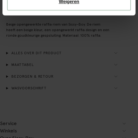
Weigeren
OMSCHRIJVING
Beige opengewerkte raffia riem van Sissy-Boy. De riem
heeft een beige kleur, een opengewerkt raffia design en een
ronde goudkleurige gespsluiting. Materiaal: 100% raffia.
ALLES OVER DIT PRODUCT
MAATTABEL
BEZORGEN & RETOUR
WASVOORSCHRIFT
Service
Winkels