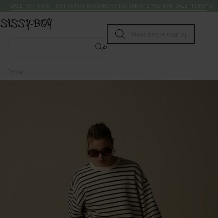
Doorgaan naar artikel
Zoeken
SALE TOT 50% + EXTRA 15% KASSAKORTING VANAF 2 FASHION SALE ITEMS*
Submit search
Zoeken
Terug