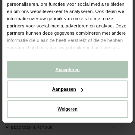
personaliseren, om functies voor social media te bieden
Gratis verzending naar winkel
en om ons websiteverkeer te analyseren. Ook delen we
Achteraf betalen
informatie over uw gebruik van onze site met onze
partners voor social media, adverteren en analyse. Deze
Snelle levering
partners kunnen deze gegevens combineren met andere
informatie die u aan ze heeft verstrekt of die ze hebben
(1)
REVIEWS
verzameld op basis van uw gebruik van hun services.
OMSCHRIJVING
Witte gestreepte oversized sweater van Sissy-Boy. De
Accepteren
sweater heeft lange pofmouwen, een ronde hals,
ribboorden, verlaagde schouders en een oversized fit.
Verder heeft de sweater een all-over zwart strepen
patroon. Materiaal: 100% katoen.
Aanpassen
ALLES OVER DIT PRODUCT
Weigeren
MAATTABEL
BEZORGEN & RETOUR