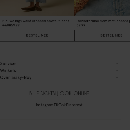
Blauwe high waist cropped bootcut jeans
Donkerbruine riem met leopard p
99.98
59.99
39.99
BESTEL MEE
BESTEL MEE
Service
Winkels
Over Sissy-Boy
BLIJF DICHTBIJ, OOK ONLINE
Instagram
TikTok
Pinterest