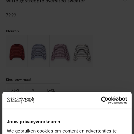
Witte gestreepte oversized sweater
79.99
Kleuren
Kies jouw maat
XS-S
M
L-XL
IN WINKELMAND
Jouw privacyvoorkeuren
BEKIJK WINKELVOORRAAD
We gebruiken cookies om content en advertenties te