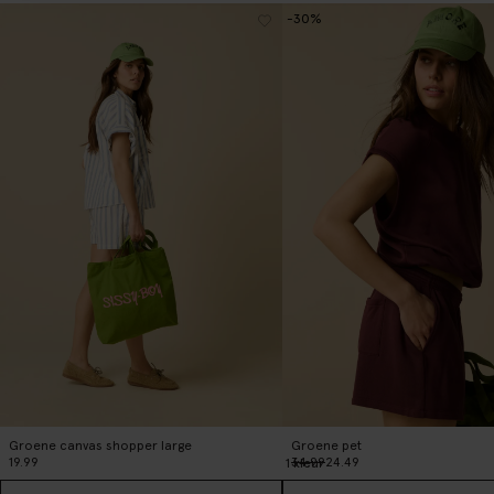
-30%
Groene canvas shopper large
Groene pet
19.99
34.99
24.49
1
kleur