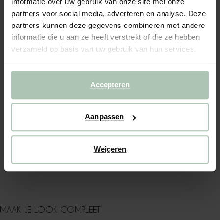
informatie over uw gebruik van onze site met onze
partners voor social media, adverteren en analyse. Deze
(1)
REVIEWS
partners kunnen deze gegevens combineren met andere
informatie die u aan ze heeft verstrekt of die ze hebben
OMSCHRIJVING
verzameld op basis van uw gebruik van hun services.
Witte gestreepte mousseline short van Sissy-Boy. De Bibi
short heeft een middelhoge taille, een elastische tailleband,
een blauwe en witte strepen design en een katoenen
Accepteren
mousseline kwaliteit. Materiaal: 100% katoen.
ALLES OVER DIT PRODUCT
Aanpassen
MAATTABEL
Weigeren
BEZORGEN & RETOUR
WASVOORSCHRIFT
MAAK JE LOOK COMPLEET