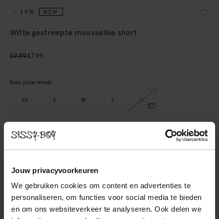
- 20%
NEW
Witte gestreepte mousseline short
59.99
47.99
Kies jouw maat
XS
S
M
L
XL
IN WINKELMAND
BEKIJK WINKELVOORRAAD
Jouw privacyvoorkeuren
Gratis verzending naar winkel
We gebruiken cookies om content en advertenties te
personaliseren, om functies voor social media te bieden
Achteraf betalen
en om ons websiteverkeer te analyseren. Ook delen we
Snelle levering