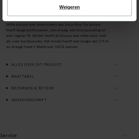
Weigeren
OMSCHRIJVING
Witte blouse met embroidery van Sissy-Boy. De blouse
heeft lange pofmouwen, een kraag, een knoopsluiting en
een regular fit. Verder heeft de blouse een witte kleur met
all-over borduursels. Het model heeft een lengte van 1,71 m
en draagt maat S. Materiaal: 100% katoen.
ALLES OVER DIT PRODUCT
MAATTABEL
BEZORGEN & RETOUR
WASVOORSCHRIFT
Service