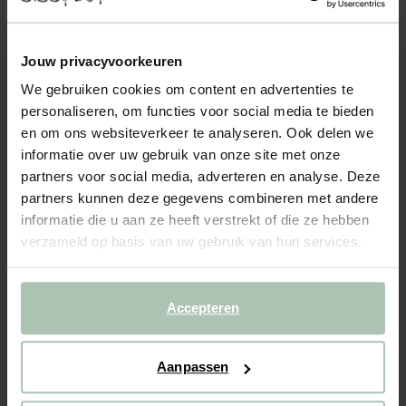
- 40%
BIJNA UITVERKOCHT!
Witte blouse met embroidery
Jouw privacyvoorkeuren
We gebruiken cookies om content en advertenties te
129.98
77.99
personaliseren, om functies voor social media te bieden
en om ons websiteverkeer te analyseren. Ook delen we
Kies jouw maat
informatie over uw gebruik van onze site met onze
partners voor social media, adverteren en analyse. Deze
XS
S
M
L
XL
XXL
partners kunnen deze gegevens combineren met andere
informatie die u aan ze heeft verstrekt of die ze hebben
verzameld op basis van uw gebruik van hun services.
IN WINKELMAND
BEKIJK WINKELVOORRAAD
Accepteren
Gratis verzending naar winkel
Aanpassen
Achteraf betalen
Snelle levering