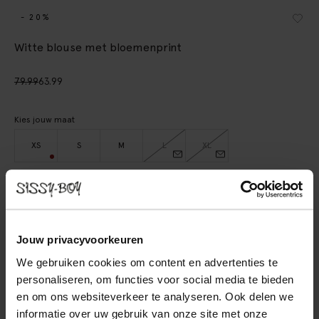
- 20%
Witte blouse met bloemenprint
79.99
63.99
Kies jouw maat
XS
S
M
L
XL
IN WINKELMAND
BEKIJK WINKELVOORRAAD
Jouw privacyvoorkeuren
We gebruiken cookies om content en advertenties te
Gratis verzending naar winkel
personaliseren, om functies voor social media te bieden
Achteraf betalen
en om ons websiteverkeer te analyseren. Ook delen we
Snelle levering
informatie over uw gebruik van onze site met onze