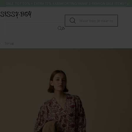
Doorgaan naar artikel
Zoeken
SALE TOT 50% + EXTRA 15% KASSAKORTING VANAF 2 FASHION SALE ITEMS*
Submit search
Zoeken
Terug