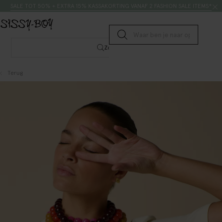
Doorgaan naar artikel
Zoeken
SALE TOT 50% + EXTRA 15% KASSAKORTING VANAF 2 FASHION SALE ITEMS*
Submit search
Zoeken
Terug