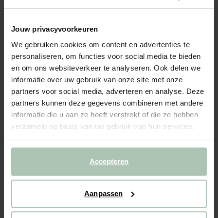
- 40%
Jouw privacyvoorkeuren
Wit basic katoenen t-shirt
We gebruiken cookies om content en advertenties te
39.99
23.99
personaliseren, om functies voor social media te bieden
en om ons websiteverkeer te analyseren. Ook delen we
informatie over uw gebruik van onze site met onze
Kies jouw maat
partners voor social media, adverteren en analyse. Deze
XS
S
M
L
XL
partners kunnen deze gegevens combineren met andere
informatie die u aan ze heeft verstrekt of die ze hebben
verzameld op basis van uw gebruik van hun services.
IN WINKELMAND
BEKIJK WINKELVOORRAAD
Accepteren
Gratis verzending naar winkel
Aanpassen
Achteraf betalen
Snelle levering