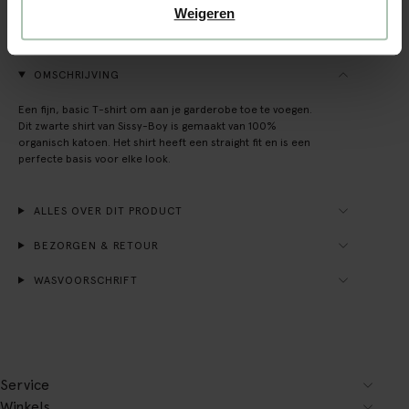
Weigeren
(5)
REVIEWS
OMSCHRIJVING
Een fijn, basic T-shirt om aan je garderobe toe te voegen.
Dit zwarte shirt van Sissy-Boy is gemaakt van 100%
organisch katoen. Het shirt heeft een straight fit en is een
perfecte basis voor elke look.
ALLES OVER DIT PRODUCT
BEZORGEN & RETOUR
WASVOORSCHRIFT
Service
Winkels