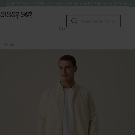
Doorgaan naar artikel
Zoeken
SALE TOT 50% + EXTRA 15% KASSAKORTING VANAF 2 FASHION SALE ITEMS*
Submit search
Zoeken
Terug