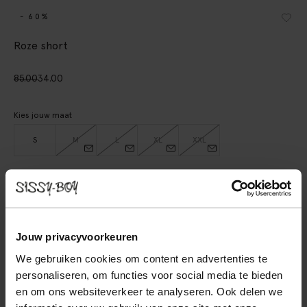
- 60%
Roze short
85.00
34.00
Kies jouw maat
S
M
L
XL
XXL
IN WINKELMAND
BEKIJK WINKELVOORRAAD
Jouw privacyvoorkeuren
Gratis verzending naar winkel
We gebruiken cookies om content en advertenties te
personaliseren, om functies voor social media te bieden
Achteraf betalen
en om ons websiteverkeer te analyseren. Ook delen we
Snelle levering