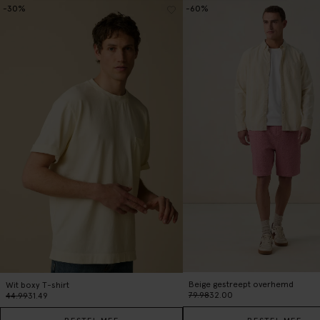
-30%
-60%
Beige gestreept overhemd
Wit boxy T-shirt
79.98
32.00
44.99
31.49