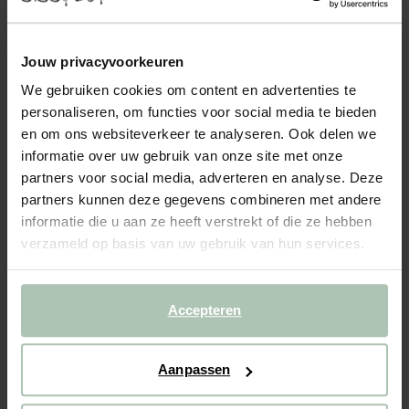
- 40%
BIJNA UITVERKOCHT!
Roze rok met palmboom print
Jouw privacyvoorkeuren
We gebruiken cookies om content en advertenties te
39.99
23.99
personaliseren, om functies voor social media te bieden
en om ons websiteverkeer te analyseren. Ook delen we
Kies jouw maat
informatie over uw gebruik van onze site met onze
partners voor social media, adverteren en analyse. Deze
98-104
110-116
122-128
134-140
146-152
partners kunnen deze gegevens combineren met andere
informatie die u aan ze heeft verstrekt of die ze hebben
verzameld op basis van uw gebruik van hun services.
IN WINKELMAND
BEKIJK WINKELVOORRAAD
Accepteren
Gratis verzending naar winkel
Aanpassen
Achteraf betalen
Snelle levering