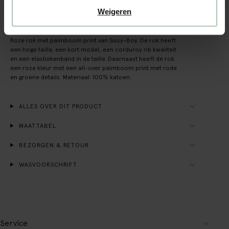
Weigeren
OMSCHRIJVING
Roze rok met palmboom print van Sissy-Boy. De rok heeft
een hoge taille, een kort model, een corduroy rib kwaliteit
en een elastiekenband in de taille. Daarnaast heeft de rok
een roze kleur met een all-over palmboom print met rode
en groene details. Materiaal: 100% katoen.
ALLES OVER DIT PRODUCT
MAATTABEL
BEZORGEN & RETOUR
WASVOORSCHRIFT
Service