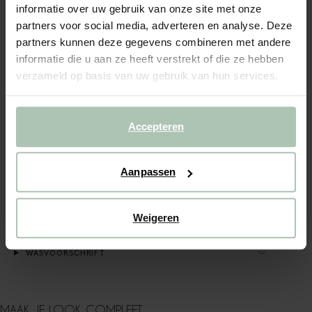
informatie over uw gebruik van onze site met onze
partners voor social media, adverteren en analyse. Deze
(3)
REVIEWS
partners kunnen deze gegevens combineren met andere
OMSCHRIJVING
informatie die u aan ze heeft verstrekt of die ze hebben
verzameld op basis van uw gebruik van hun services.
Roze bomberjack van Sissy-Boy. De jas heeft lange
mouwen, een ritssluiting, hoge hals, verlaagde schouders
en een relaxed fit. Verder heeft de jas een oudroze kleur
met twee steekzakken aan de voorzijde. Materiaal: 58%
Accepteren
polyester, 42% polyamide.
Aanpassen
ALLES OVER DIT PRODUCT
MAATTABEL
Weigeren
BEZORGEN & RETOUR
WASVOORSCHRIFT
MAAK JE LOOK COMPLEET