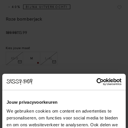
- 40%
BIJNA UITVERKOCHT!
Roze bomberjack
189.98
113.99
Kies jouw maat
XS-S
M
L-XL
IN WINKELMAND
BEKIJK WINKELVOORRAAD
Jouw privacyvoorkeuren
Gratis verzending naar winkel
We gebruiken cookies om content en advertenties te
Achteraf betalen
personaliseren, om functies voor social media te bieden
Snelle levering
en om ons websiteverkeer te analyseren. Ook delen we