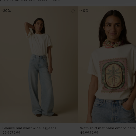
-20%
-40%
Blauwe mid waist wide leg jeans
Wit t-shirt met palm embroidery
99.99
79.99
49.99
29.99