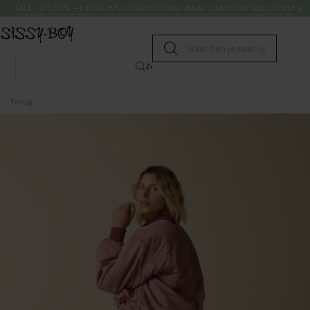
Doorgaan naar artikel
Zoeken
SALE TOT 50% + EXTRA 15% KASSAKORTING VANAF 2 FASHION SALE ITEMS*
Submit search
Zoeken
Terug