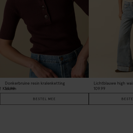
Donkerbruine resin kralenketting
2
Kleuren
39.99
109.99
BESTEL MEE
BESTE