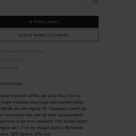
IN WINKELMAND
BEKIJK WINKELVOORRAAD
tis verzending naar winkel
teraf betalen
lle levering
SCHRIJVING
ajour trui met ruffles van Sissy-Boy. De trui
 lange mouwen, een hoge opstaande halslijn,
e details en een regular fit. Daarnaast heeft de
een roze kleur met een all-over opengewerkt
 patroon in de stof verwerkt. Het model heeft
engte van 1,71 m en draagt maat S. Materiaal:
ylon, 38% alpaca, 21% wol.