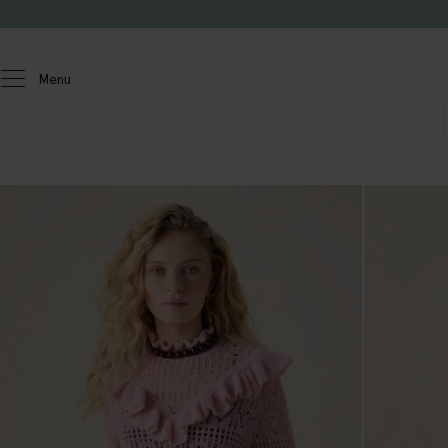
Doorgaan naar artikel
Menu
Dames
Truien & vesten
Truien & vesten