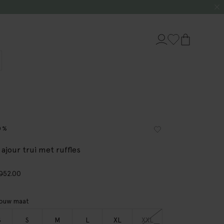
0%
 ajour trui met ruffles
0
52.00
jouw maat
S
S
M
L
XL
XXL