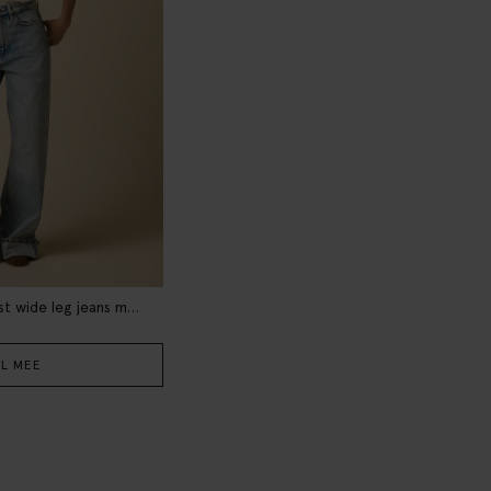
Lichtblauwe high waist wide leg jeans met omgeslagen pijpen
L MEE