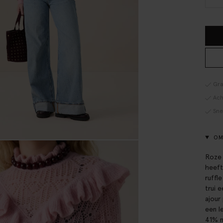
Gra
Ach
Sne
OM
Roze 
heeft
ruffl
trui 
ajour
een l
41% n