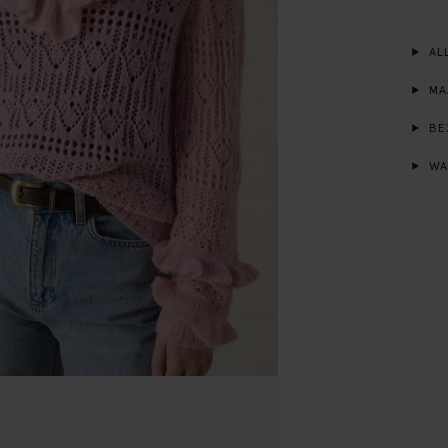
ALL
MA
BE
WA