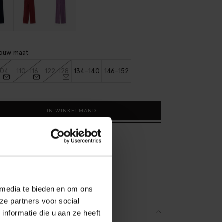
jouw maat
104
110-116
122-128
134-140
146-152
IN WINKELMAND
BEKIJK WINKELVOORRAAD
tis verzending naar winkel
teraf betalen
lle levering
 media te bieden en om ons
ze partners voor social
SCHRIJVING
nformatie die u aan ze heeft