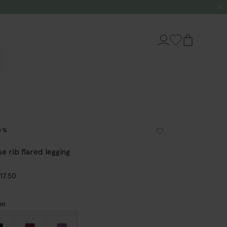
0%
e rib flared legging
9
17.50
en