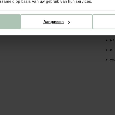
erzameld op basis van uw gebruik van hun services.
Paars
waist
katoe
Aanpassen
ALL
MA
BE
WA