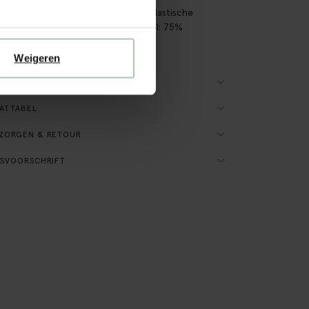
e rib straight fit Floor legging met elastische
band en lange broekspijpen. Materiaal: 75%
n, 20% polyester, 5% elastaan.
Weigeren
ES OVER DIT PRODUCT
ATTABEL
ZORGEN & RETOUR
SVOORSCHRIFT